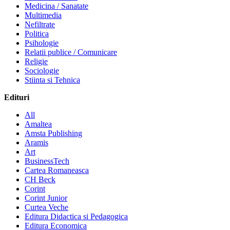
Medicina / Sanatate
Multimedia
Nefiltrate
Politica
Psihologie
Relatii publice / Comunicare
Religie
Sociologie
Stiinta si Tehnica
Edituri
All
Amaltea
Amsta Publishing
Aramis
Art
BusinessTech
Cartea Romaneasca
CH Beck
Corint
Corint Junior
Curtea Veche
Editura Didactica si Pedagogica
Editura Economica