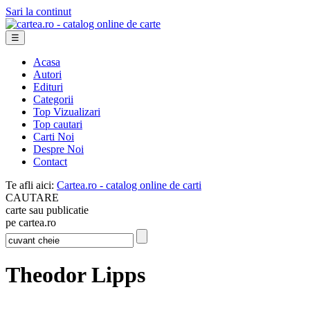
Sari la continut
☰
Acasa
Autori
Edituri
Categorii
Top Vizualizari
Top cautari
Carti Noi
Despre Noi
Contact
Te afli aici:
Cartea.ro - catalog online de carti
CAUTARE
carte sau publicatie
pe cartea.ro
Theodor Lipps