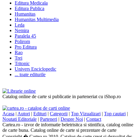
Editura Medicala
Editura Publica
Humanitas
Humanitas Multimedia
Leda
Nemira
Paralela 45
Polirom
Pro Editura
Rao
Trei
Tritonic
Univers Enciclopedic
... toate editurile
Catalog online de carte si publicatie in parteneriat cu iShop.ro
Acasa
|
Autori
|
Edituri
|
Categorii
|
Top Vizualizari
|
Top cautari
|
Noutati Editoriale
|
Parteneri
|
Despre Noi
|
Contact
Cartea.ro - izvor de informatie beletrisitca si stintifica, catalog online
de carte buna. Catalog online de carte si prezentare de carte
Copyright � Cartea.ro 2010. Catalog de carte creat si dezvoltat de: