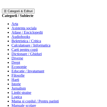
☰ Categorii & Edituri
Categorii / Subiecte
Arta
Asistenta sociala
Atlase / Enciclopedii
Audiobooks
Beletristica / Critica
Calculatoare / Informatica
Carti pentru copii
Dictionare / Ghiduri
Diverse
Drept
Economie
Educatie / Invatamant
Filosofie
Harti
Istorie
Jurnalism
Limbi straine
Logica
Mama si copilul / Pentru parinti
Manuale scolare