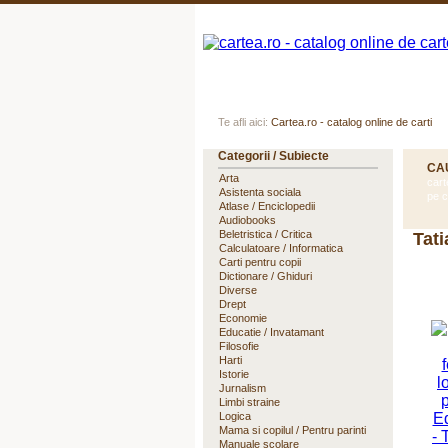
Acasa
Autori
Edituri
Te afli aici:
Cartea.ro - catalog online de carti
Categorii / Subiecte
CA
Arta
cart
Asistenta sociala
pe c
Atlase / Enciclopedii
Audiobooks
Beletristica / Critica
Tati
Calculatoare / Informatica
Carti pentru copii
Dictionare / Ghiduri
Diverse
Drept
Economie
Educatie / Invatamant
Filosofie
Harti
Istorie
Jurnalism
Limbi straine
Logica
Mama si copilul / Pentru parinti
Manuale scolare