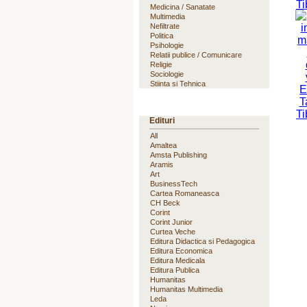
Medicina / Sanatate
Multimedia
Nefiltrate
Politica
Psihologie
Relatii publice / Comunicare
Religie
Sociologie
Stiinta si Tehnica
Edituri
All
Amaltea
Amsta Publishing
Aramis
Art
BusinessTech
Cartea Romaneasca
CH Beck
Corint
Corint Junior
Curtea Veche
Editura Didactica si Pedagogica
Editura Economica
Editura Medicala
Editura Publica
Humanitas
Humanitas Multimedia
Leda