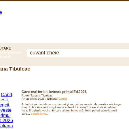
Categorii
Top Vizualizari
Top cautari
Carti Noi
UTARE
e sau publicatie
artea.ro
ana Tibuleac
Cand esti fericit, loveste primul Ed.2026
Autor: Tatiana Tibuleac
An aparitie: 2026 / Editura:
Cartier
Ar trebui să mă ridic acum din pat și să mă duc acasă, dar mintea mă trage
înapoi. Acasă e aici, strigă ea, e subsolul acesta în care ai visat cel mai
mult. E oglinda veche, în care ai fost frumoasă. Între pereții aceștia roșii,
care...
detalii carte...