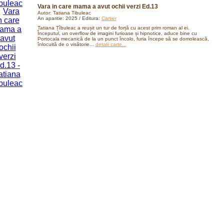
Vara in care mama a avut ochii verzi Ed.13
Autor: Tatiana Tibuleac
An aparitie: 2025 / Editura:
Cartier
Tatiana Țîbuleac a reușit un tur de forță cu acest prim roman al ei.
Începutul, un overflow de imagini furioase și hipnotice, aduce bine cu
Portocala mecanică de la un punct încolo, furia începe să se domolească,
înlocuită de o visătorie...
detalii carte...