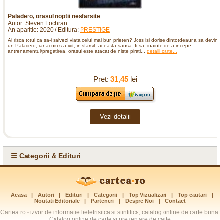
Paladero, orasul noptii nesfarsite
Autor: Steven Lochran
An aparitie: 2020 / Editura:
PRESTIGE
Ai risca totul ca sa-i salvezi viata celui mai bun prieten? Joss isi dorise dintotdeauna sa devin
un Paladero, iar acum s-a ivit, in sfarsit, aceasta sansa. Insa, inainte de a incepe
antrenamentul/pregatirea, orasul este atacat de niste pirati...
detalii carte...
Pret:
31,45
lei
Vezi detalii
☰ Categorii & Edituri
Acasa
|
Autori
|
Edituri
|
Categorii
|
Top Vizualizari
|
Top cautari
|
Noutati Editoriale
|
Parteneri
|
Despre Noi
|
Contact
Cartea.ro - izvor de informatie beletrisitca si stintifica, catalog online de carte buna.
Catalog online de carte si prezentare de carte