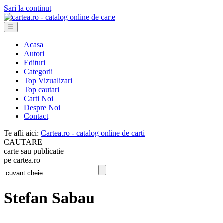
Sari la continut
☰
Acasa
Autori
Edituri
Categorii
Top Vizualizari
Top cautari
Carti Noi
Despre Noi
Contact
Te afli aici:
Cartea.ro - catalog online de carti
CAUTARE
carte sau publicatie
pe cartea.ro
Stefan Sabau