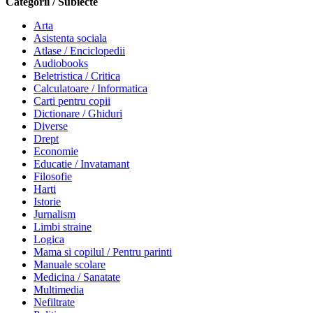
Categorii / Subiecte
Arta
Asistenta sociala
Atlase / Enciclopedii
Audiobooks
Beletristica / Critica
Calculatoare / Informatica
Carti pentru copii
Dictionare / Ghiduri
Diverse
Drept
Economie
Educatie / Invatamant
Filosofie
Harti
Istorie
Jurnalism
Limbi straine
Logica
Mama si copilul / Pentru parinti
Manuale scolare
Medicina / Sanatate
Multimedia
Nefiltrate