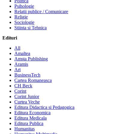
Politica
Psihologie
Relatii publice / Comunicare
Religie
Sociologie
Stiinta si Tehnica
Edituri
All
Amaltea
Amsta Publishing
Aramis
Art
BusinessTech
Cartea Romaneasca
CH Beck
Corint
Corint Junior
Curtea Veche
Editura Didactica si Pedagogica
Editura Economica
Editura Medicala
Editura Publica
Humanitas