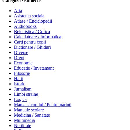
Categorii / Subiecte
Arta
Asistenta sociala
Atlase / Enciclopedii
Audiobooks
Beletristica / Critica
Calculatoare / Informatica
Carti pentru copii
Dictionare / Ghiduri
Diverse
Drept
Economie
Educatie / Invatamant
Filosofie
Harti
Istorie
Jurnalism
Limbi straine
Logica
Mama si copilul / Pentru parinti
Manuale scolare
Medicina / Sanatate
Multimedia
Nefiltrate