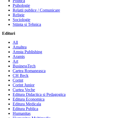
Politica
Psihologie
Relatii publice / Comunicare
Religie
Sociologie
Stiinta si Tehnica
Edituri
All
Amaltea
Amsta Publishing
Aramis
Art
BusinessTech
Cartea Romaneasca
CH Beck
Corint
Corint Junior
Curtea Veche
Editura Didactica si Pedagogica
Editura Economica
Editura Medicala
Editura Publica
Humanitas