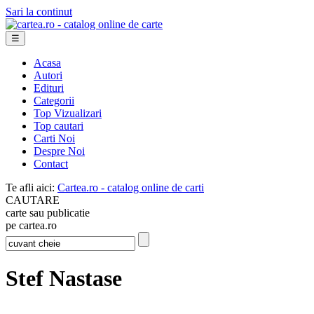
Sari la continut
☰
Acasa
Autori
Edituri
Categorii
Top Vizualizari
Top cautari
Carti Noi
Despre Noi
Contact
Te afli aici:
Cartea.ro - catalog online de carti
CAUTARE
carte sau publicatie
pe cartea.ro
Stef Nastase