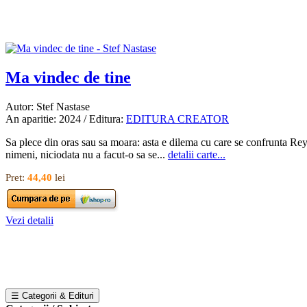
Ma vindec de tine
Autor: Stef Nastase
An aparitie: 2024 / Editura:
EDITURA CREATOR
Sa plece din oras sau sa moara: asta e dilema cu care se confrunta Reyn
nimeni, niciodata nu a facut-o sa se...
detalii carte...
Pret:
44,40
lei
Vezi detalii
☰ Categorii & Edituri