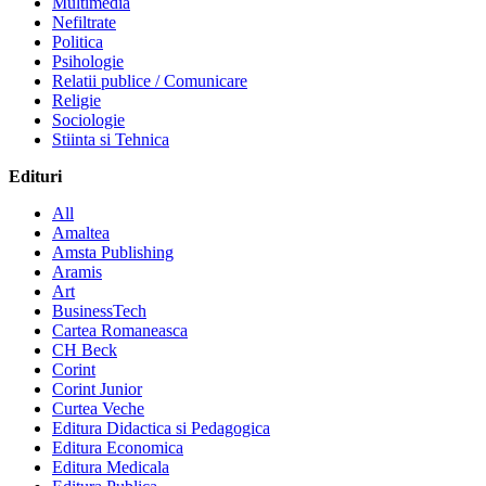
Multimedia
Nefiltrate
Politica
Psihologie
Relatii publice / Comunicare
Religie
Sociologie
Stiinta si Tehnica
Edituri
All
Amaltea
Amsta Publishing
Aramis
Art
BusinessTech
Cartea Romaneasca
CH Beck
Corint
Corint Junior
Curtea Veche
Editura Didactica si Pedagogica
Editura Economica
Editura Medicala