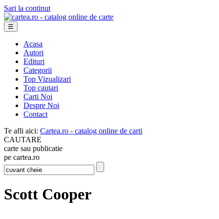
Sari la continut
☰
Acasa
Autori
Edituri
Categorii
Top Vizualizari
Top cautari
Carti Noi
Despre Noi
Contact
Te afli aici:
Cartea.ro - catalog online de carti
CAUTARE
carte sau publicatie
pe cartea.ro
Scott Cooper