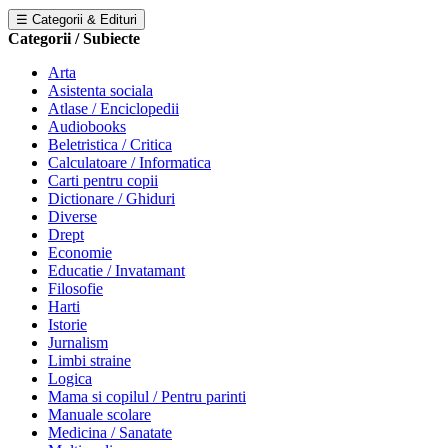
☰ Categorii & Edituri
Categorii / Subiecte
Arta
Asistenta sociala
Atlase / Enciclopedii
Audiobooks
Beletristica / Critica
Calculatoare / Informatica
Carti pentru copii
Dictionare / Ghiduri
Diverse
Drept
Economie
Educatie / Invatamant
Filosofie
Harti
Istorie
Jurnalism
Limbi straine
Logica
Mama si copilul / Pentru parinti
Manuale scolare
Medicina / Sanatate