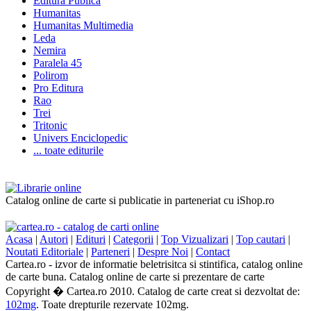
Editura Publica
Humanitas
Humanitas Multimedia
Leda
Nemira
Paralela 45
Polirom
Pro Editura
Rao
Trei
Tritonic
Univers Enciclopedic
... toate editurile
Catalog online de carte si publicatie in parteneriat cu iShop.ro
Acasa
|
Autori
|
Edituri
|
Categorii
|
Top Vizualizari
|
Top cautari
|
Noutati Editoriale
|
Parteneri
|
Despre Noi
|
Contact
Cartea.ro - izvor de informatie beletrisitca si stintifica, catalog online
de carte buna. Catalog online de carte si prezentare de carte
Copyright � Cartea.ro 2010. Catalog de carte creat si dezvoltat de:
102mg
. Toate drepturile rezervate 102mg.