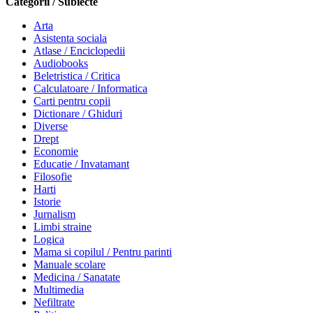
Categorii / Subiecte
Arta
Asistenta sociala
Atlase / Enciclopedii
Audiobooks
Beletristica / Critica
Calculatoare / Informatica
Carti pentru copii
Dictionare / Ghiduri
Diverse
Drept
Economie
Educatie / Invatamant
Filosofie
Harti
Istorie
Jurnalism
Limbi straine
Logica
Mama si copilul / Pentru parinti
Manuale scolare
Medicina / Sanatate
Multimedia
Nefiltrate