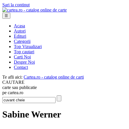
Sari la continut
☰
Acasa
Autori
Edituri
Categorii
Top Vizualizari
Top cautari
Carti Noi
Despre Noi
Contact
Te afli aici:
Cartea.ro - catalog online de carti
CAUTARE
carte sau publicatie
pe cartea.ro
Sabine Werner