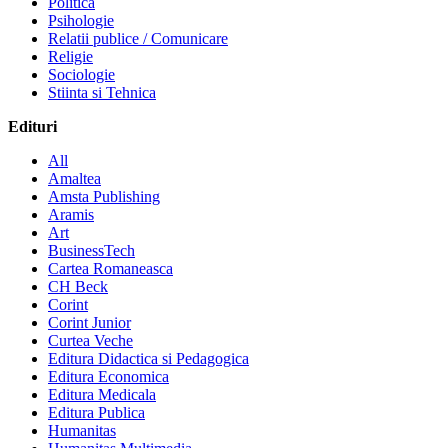
Politica
Psihologie
Relatii publice / Comunicare
Religie
Sociologie
Stiinta si Tehnica
Edituri
All
Amaltea
Amsta Publishing
Aramis
Art
BusinessTech
Cartea Romaneasca
CH Beck
Corint
Corint Junior
Curtea Veche
Editura Didactica si Pedagogica
Editura Economica
Editura Medicala
Editura Publica
Humanitas