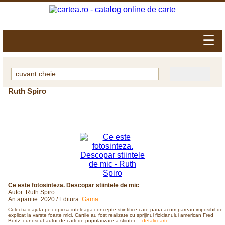
☰
Ruth Spiro
Ce este fotosinteza. Descopar stiintele de mic
Autor: Ruth Spiro
An aparitie: 2020 / Editura:
Gama
Colectia ii ajuta pe copii sa inteleaga concepte stiintifice care pana acum pareau imposibil de
explicat la varste foarte mici. Cartile au fost realizate cu sprijinul fizicianului american Fred
Bortz, cunoscut autor de carti de popularizare a stiintei....
detalii carte...