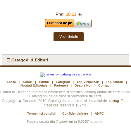
Pret:
18,13
lei
Vezi detalii
☰ Categorii & Edituri
Acasa
|
Autori
|
Edituri
|
Categorii
|
Top Vizualizari
|
Top cautari
|
Noutati Editoriale
|
Parteneri
|
Despre Noi
|
Contact
Cartea.ro - izvor de informatie beletrisitca si stintifica, catalog online de carte buna.
Catalog online de carte si prezentare de carte
Copyright � Cartea.ro 2010. Catalog de carte creat si dezvoltat de:
. Toate
102mg
drepturile rezervate 102mg.
|
|
Termeni si conditii
Confidentialitate
ANPC
Pagina creata din 7 query-uri in
0.0107
secunde.