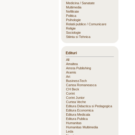
Medicina / Sanatate
Multimedia
Nefiltrate
Politica
Psihologie
Relatii publice / Comunicare
Religie
Sociologie
Stiinta si Tehnica
Edituri
All
Amaltea
Amsta Publishing
Aramis
Art
BusinessTech
Cartea Romaneasca
CH Beck
Corint
Corint Junior
Curtea Veche
Editura Didactica si Pedagogica
Editura Economica
Editura Medicala
Editura Publica
Humanitas
Humanitas Multimedia
Leda