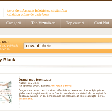
Categorii
Top Vizualizari
Top cautari
Carti Noi
UTARE
e sau publicatie
artea.ro
y Black
Dragul meu brontozaur
Autor: Riley Black
An aparitie: 2025 / Editura:
ART Grup Editorial
Dragul meu brontozaur. La drum alături de schelete vechi, noutățile științei
și dinozaurii noștrii favoriți \n \n Brontozaurul este un simbol al cunoaşterii în
continuă evoluție. \n Cu dimensiunile lor colosale, ghearele ascuțite, dinții...
detalii carte...