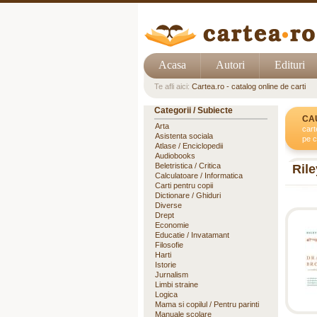
Acasa
Autori
Edituri
Te afli aici:
Cartea.ro - catalog online de carti
Categorii / Subiecte
CA
Arta
cart
Asistenta sociala
pe c
Atlase / Enciclopedii
Audiobooks
Beletristica / Critica
Rile
Calculatoare / Informatica
Carti pentru copii
Dictionare / Ghiduri
Diverse
Drept
Economie
Educatie / Invatamant
Filosofie
Harti
Istorie
Jurnalism
Limbi straine
Logica
Mama si copilul / Pentru parinti
Manuale scolare