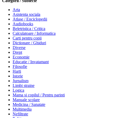
Categorii / Subiecte
Arta
Asistenta sociala
Atlase / Enciclopedii
Audiobooks
Beletristica / Critica
Calculatoare / Informatica
Carti pentru copii
Dictionare / Ghiduri
Diverse
Drept
Economie
Educatie / Invatamant
Filosofie
Harti
Istorie
Jurnalism
Limbi straine
Logica
Mama si copilul / Pentru parinti
Manuale scolare
Medicina / Sanatate
Multimedia
Nefiltrate