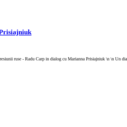
Prisiajniuk
iunii ruse - Radu Carp in dialog cu Marianna Prisiajniuk \n \n Un dial