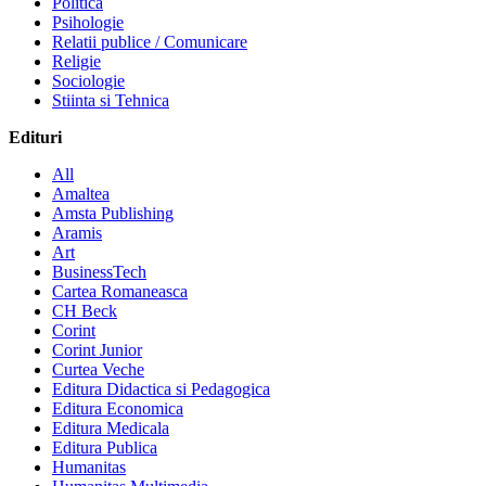
Politica
Psihologie
Relatii publice / Comunicare
Religie
Sociologie
Stiinta si Tehnica
Edituri
All
Amaltea
Amsta Publishing
Aramis
Art
BusinessTech
Cartea Romaneasca
CH Beck
Corint
Corint Junior
Curtea Veche
Editura Didactica si Pedagogica
Editura Economica
Editura Medicala
Editura Publica
Humanitas