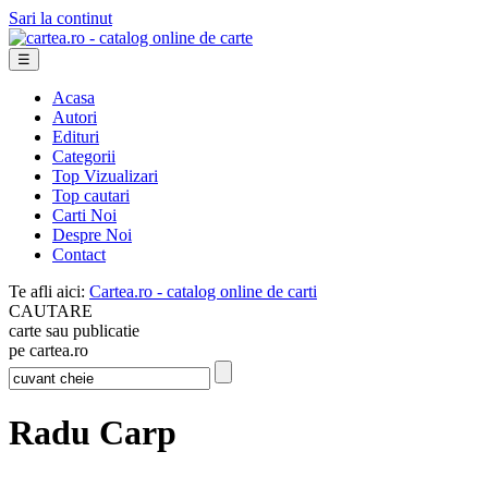
Sari la continut
☰
Acasa
Autori
Edituri
Categorii
Top Vizualizari
Top cautari
Carti Noi
Despre Noi
Contact
Te afli aici:
Cartea.ro - catalog online de carti
CAUTARE
carte sau publicatie
pe cartea.ro
Radu Carp