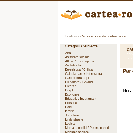
Acasa
Autori
Edituri
Te afli aici:
Cartea.ro - catalog online de carti
Categorii / Subiecte
CA
Arta
cart
Asistenta sociala
pe c
Atlase / Enciclopedii
Audiobooks
Beletristica / Critica
Par
Calculatoare / Informatica
Carti pentru copii
Dictionare / Ghiduri
Diverse
Nu a 
Drept
Economie
Educatie / Invatamant
Filosofie
Harti
Istorie
Jurnalism
Limbi straine
Logica
Mama si copilul / Pentru parinti
Manuale scolare