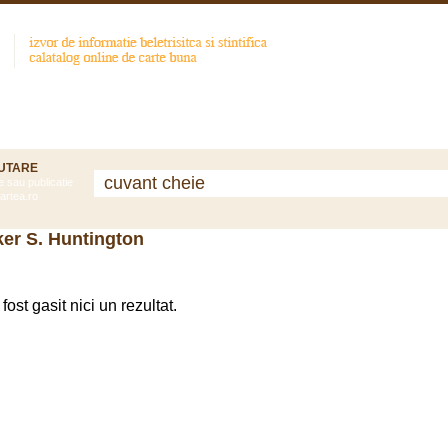
Categorii
Top Vizualizari
Top cautari
Carti Noi
UTARE
e sau publicatie
artea.ro
ker S. Huntington
fost gasit nici un rezultat.