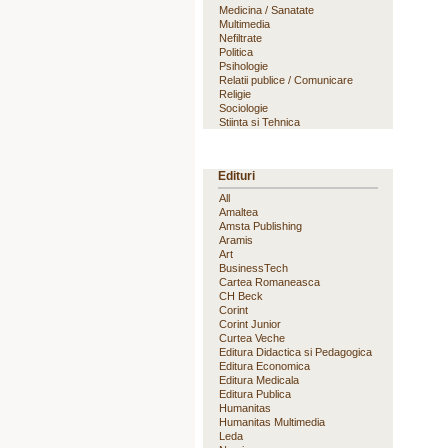
Medicina / Sanatate
Multimedia
Nefiltrate
Politica
Psihologie
Relatii publice / Comunicare
Religie
Sociologie
Stiinta si Tehnica
Edituri
All
Amaltea
Amsta Publishing
Aramis
Art
BusinessTech
Cartea Romaneasca
CH Beck
Corint
Corint Junior
Curtea Veche
Editura Didactica si Pedagogica
Editura Economica
Editura Medicala
Editura Publica
Humanitas
Humanitas Multimedia
Leda