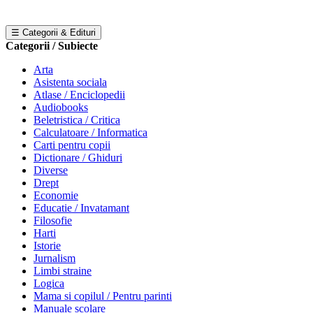
☰ Categorii & Edituri
Categorii / Subiecte
Arta
Asistenta sociala
Atlase / Enciclopedii
Audiobooks
Beletristica / Critica
Calculatoare / Informatica
Carti pentru copii
Dictionare / Ghiduri
Diverse
Drept
Economie
Educatie / Invatamant
Filosofie
Harti
Istorie
Jurnalism
Limbi straine
Logica
Mama si copilul / Pentru parinti
Manuale scolare