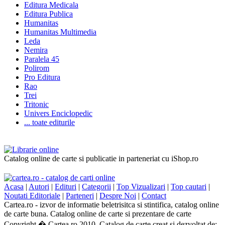
Editura Medicala
Editura Publica
Humanitas
Humanitas Multimedia
Leda
Nemira
Paralela 45
Polirom
Pro Editura
Rao
Trei
Tritonic
Univers Enciclopedic
... toate editurile
Catalog online de carte si publicatie in parteneriat cu iShop.ro
Acasa
|
Autori
|
Edituri
|
Categorii
|
Top Vizualizari
|
Top cautari
|
Noutati Editoriale
|
Parteneri
|
Despre Noi
|
Contact
Cartea.ro - izvor de informatie beletrisitca si stintifica, catalog online
de carte buna. Catalog online de carte si prezentare de carte
Copyright � Cartea.ro 2010. Catalog de carte creat si dezvoltat de: