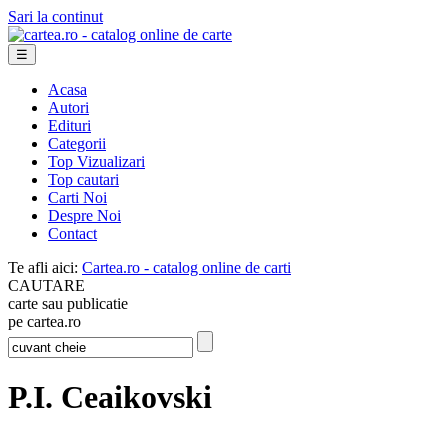
Sari la continut
☰
Acasa
Autori
Edituri
Categorii
Top Vizualizari
Top cautari
Carti Noi
Despre Noi
Contact
Te afli aici:
Cartea.ro - catalog online de carti
CAUTARE
carte sau publicatie
pe cartea.ro
P.I. Ceaikovski