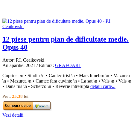
12 piese pentru pian de dificultate medie.
Opus 40
Autor: P.I. Ceaikovski
An aparitie: 2021 / Editura:
GRAFOART
Cuprins: \n • Studiu \n • Cantec trist \n • Mars funebru \n • Mazurca
\n • Mazurca \n • Cantec fara cuvinte \n • La sat \n • Vals \n • Vals \n
• Dans rus \n • Scherzo \n • Reverie intrerupta
detalii carte...
Pret:
25,38
lei
Vezi detalii