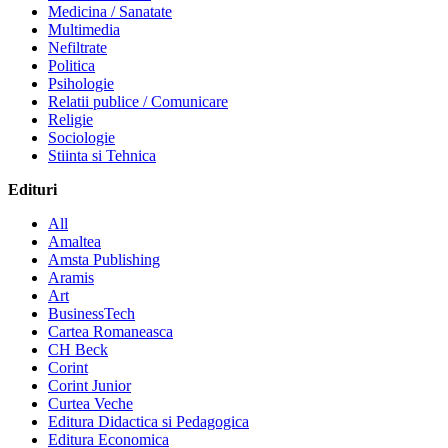
Medicina / Sanatate
Multimedia
Nefiltrate
Politica
Psihologie
Relatii publice / Comunicare
Religie
Sociologie
Stiinta si Tehnica
Edituri
All
Amaltea
Amsta Publishing
Aramis
Art
BusinessTech
Cartea Romaneasca
CH Beck
Corint
Corint Junior
Curtea Veche
Editura Didactica si Pedagogica
Editura Economica