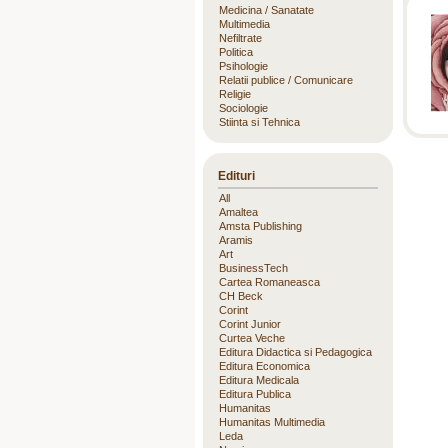
Medicina / Sanatate
Multimedia
Nefiltrate
Politica
Psihologie
Relatii publice / Comunicare
Religie
Sociologie
Stiinta si Tehnica
Edituri
All
Amaltea
Amsta Publishing
Aramis
Art
BusinessTech
Cartea Romaneasca
CH Beck
Corint
Corint Junior
Curtea Veche
Editura Didactica si Pedagogica
Editura Economica
Editura Medicala
Editura Publica
Humanitas
Humanitas Multimedia
Leda