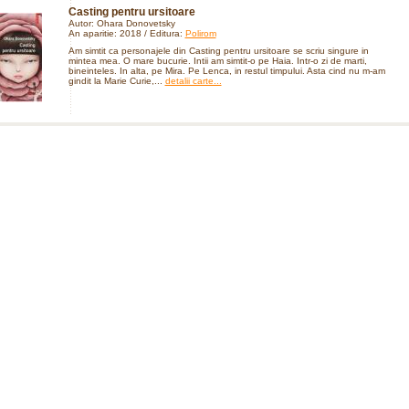
Casting pentru ursitoare
Autor: Ohara Donovetsky
An aparitie: 2018 / Editura:
Polirom
Am simtit ca personajele din Casting pentru ursitoare se scriu singure in
mintea mea. O mare bucurie. Intii am simtit-o pe Haia. Intr-o zi de marti,
bineinteles. In alta, pe Mira. Pe Lenca, in restul timpului. Asta cind nu m-am
gindit la Marie Curie,...
detalii carte...