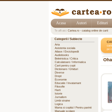
Acasa
Autori
Edituri
Te afli aici:
Cartea.ro - catalog online de carti
Categorii / Subiecte
CA
Arta
cart
Asistenta sociala
pe c
Atlase / Enciclopedii
Audiobooks
Beletristica / Critica
Oha
Calculatoare / Informatica
Carti pentru copii
Dictionare / Ghiduri
Diverse
Drept
Economie
Educatie / Invatamant
Filosofie
Harti
Istorie
Jurnalism
Limbi straine
Logica
Mama si copilul / Pentru parinti
Manuale scolare