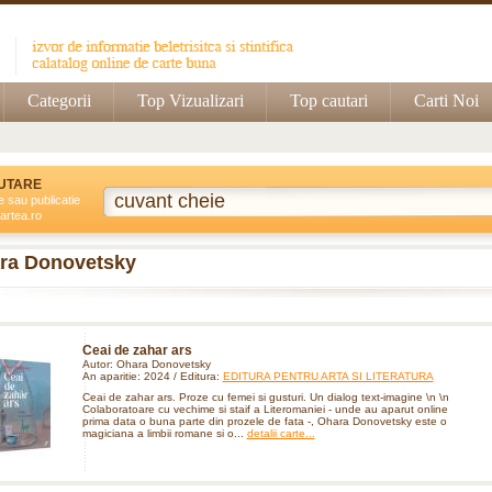
Categorii
Top Vizualizari
Top cautari
Carti Noi
UTARE
e sau publicatie
artea.ro
ra Donovetsky
Ceai de zahar ars
Autor: Ohara Donovetsky
An aparitie: 2024 / Editura:
EDITURA PENTRU ARTA SI LITERATURA
Ceai de zahar ars. Proze cu femei si gusturi. Un dialog text-imagine \n \n
Colaboratoare cu vechime si staif a Literomaniei - unde au aparut online
prima data o buna parte din prozele de fata -, Ohara Donovetsky este o
magiciana a limbii romane si o...
detalii carte...