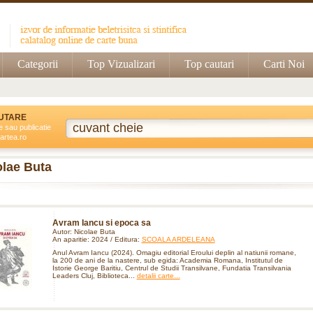
Categorii
Top Vizualizari
Top cautari
Carti Noi
UTARE
e sau publicatie
artea.ro
olae Buta
Avram Iancu si epoca sa
Autor: Nicolae Buta
An aparitie: 2024 / Editura:
SCOALA ARDELEANA
Anul Avram Iancu (2024). Omagiu editorial Eroului deplin al natiunii romane,
la 200 de ani de la nastere, sub egida: Academia Romana, Institutul de
Istorie George Baritiu, Centrul de Studii Transilvane, Fundatia Transilvania
Leaders Cluj, Biblioteca...
detalii carte...