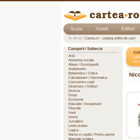
Acasa
Autori
Edituri
Te afli aici:
Cartea.ro - catalog online de carti
Categorii / Subiecte
CA
Arta
cart
Asistenta sociala
pe c
Atlase / Enciclopedii
Audiobooks
Beletristica / Critica
Nic
Calculatoare / Informatica
Carti pentru copii
Dictionare / Ghiduri
Diverse
Drept
Economie
Educatie / Invatamant
Filosofie
Harti
Istorie
Jurnalism
Limbi straine
Logica
Mama si copilul / Pentru parinti
Manuale scolare