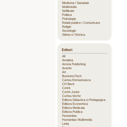
Medicina / Sanatate
Multimedia
Nefiltrate
Politica
Psihologie
Relatii publice / Comunicare
Religie
Sociologie
Stiinta si Tehnica
Edituri
All
Amaltea
Amsta Publishing
Aramis
Art
BusinessTech
Cartea Romaneasca
CH Beck
Corint
Corint Junior
Curtea Veche
Editura Didactica si Pedagogica
Editura Economica
Editura Medicala
Editura Publica
Humanitas
Humanitas Multimedia
Leda