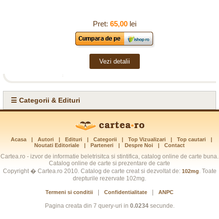
Pret:
65,00
lei
Vezi detalii
☰ Categorii & Edituri
Acasa
|
Autori
|
Edituri
|
Categorii
|
Top Vizualizari
|
Top cautari
|
Noutati Editoriale
|
Parteneri
|
Despre Noi
|
Contact
Cartea.ro - izvor de informatie beletrisitca si stintifica, catalog online de carte buna.
Catalog online de carte si prezentare de carte
Copyright � Cartea.ro 2010. Catalog de carte creat si dezvoltat de:
. Toate
102mg
drepturile rezervate 102mg.
|
|
Termeni si conditii
Confidentialitate
ANPC
Pagina creata din 7 query-uri in
0.0234
secunde.