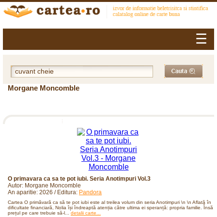
☰
Morgane Moncomble
O primavara ca sa te pot iubi. Seria Anotimpuri Vol.3
Autor: Morgane Moncomble
An aparitie: 2026 / Editura:
Pandora
Cartea O primăvară ca să te pot iubi este al treilea volum din seria Anotimpuri \n \n Aflată în
dificultate financiară, Nolia își îndreaptă atenția către ultima ei speranță: propria familie. Însă
prețul pe care trebuie să-l...
detalii carte...