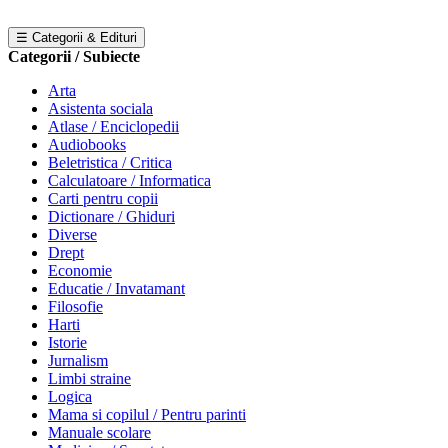
☰ Categorii & Edituri
Categorii / Subiecte
Arta
Asistenta sociala
Atlase / Enciclopedii
Audiobooks
Beletristica / Critica
Calculatoare / Informatica
Carti pentru copii
Dictionare / Ghiduri
Diverse
Drept
Economie
Educatie / Invatamant
Filosofie
Harti
Istorie
Jurnalism
Limbi straine
Logica
Mama si copilul / Pentru parinti
Manuale scolare