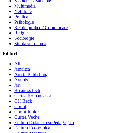
Medicina / Sanatate
Multimedia
Nefiltrate
Politica
Psihologie
Relatii publice / Comunicare
Religie
Sociologie
Stiinta si Tehnica
Edituri
All
Amaltea
Amsta Publishing
Aramis
Art
BusinessTech
Cartea Romaneasca
CH Beck
Corint
Corint Junior
Curtea Veche
Editura Didactica si Pedagogica
Editura Economica