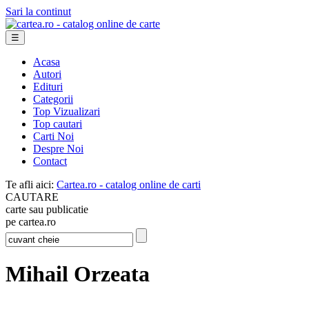
Sari la continut
☰
Acasa
Autori
Edituri
Categorii
Top Vizualizari
Top cautari
Carti Noi
Despre Noi
Contact
Te afli aici:
Cartea.ro - catalog online de carti
CAUTARE
carte sau publicatie
pe cartea.ro
Mihail Orzeata