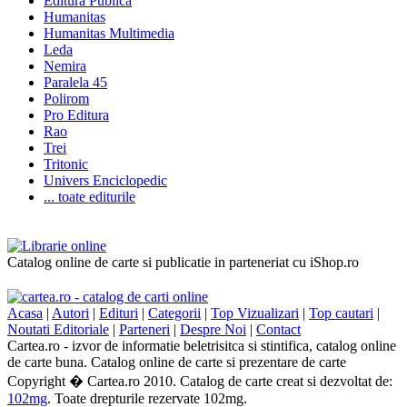
Editura Publica
Humanitas
Humanitas Multimedia
Leda
Nemira
Paralela 45
Polirom
Pro Editura
Rao
Trei
Tritonic
Univers Enciclopedic
... toate editurile
Catalog online de carte si publicatie in parteneriat cu iShop.ro
Acasa
|
Autori
|
Edituri
|
Categorii
|
Top Vizualizari
|
Top cautari
|
Noutati Editoriale
|
Parteneri
|
Despre Noi
|
Contact
Cartea.ro - izvor de informatie beletrisitca si stintifica, catalog online
de carte buna. Catalog online de carte si prezentare de carte
Copyright � Cartea.ro 2010. Catalog de carte creat si dezvoltat de:
102mg
. Toate drepturile rezervate 102mg.