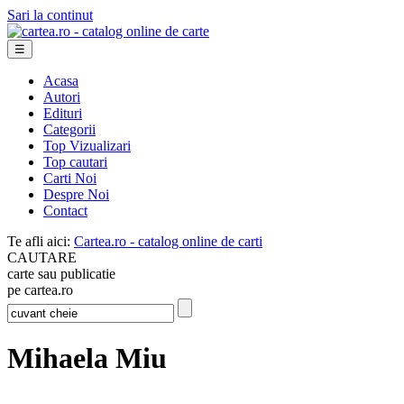
Sari la continut
☰
Acasa
Autori
Edituri
Categorii
Top Vizualizari
Top cautari
Carti Noi
Despre Noi
Contact
Te afli aici:
Cartea.ro - catalog online de carti
CAUTARE
carte sau publicatie
pe cartea.ro
Mihaela Miu