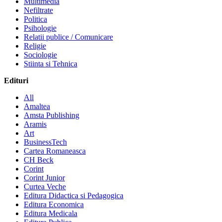
Multimedia
Nefiltrate
Politica
Psihologie
Relatii publice / Comunicare
Religie
Sociologie
Stiinta si Tehnica
Edituri
All
Amaltea
Amsta Publishing
Aramis
Art
BusinessTech
Cartea Romaneasca
CH Beck
Corint
Corint Junior
Curtea Veche
Editura Didactica si Pedagogica
Editura Economica
Editura Medicala