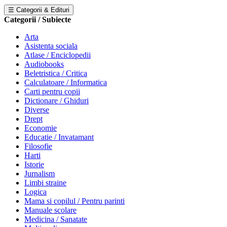
☰ Categorii & Edituri
Categorii / Subiecte
Arta
Asistenta sociala
Atlase / Enciclopedii
Audiobooks
Beletristica / Critica
Calculatoare / Informatica
Carti pentru copii
Dictionare / Ghiduri
Diverse
Drept
Economie
Educatie / Invatamant
Filosofie
Harti
Istorie
Jurnalism
Limbi straine
Logica
Mama si copilul / Pentru parinti
Manuale scolare
Medicina / Sanatate