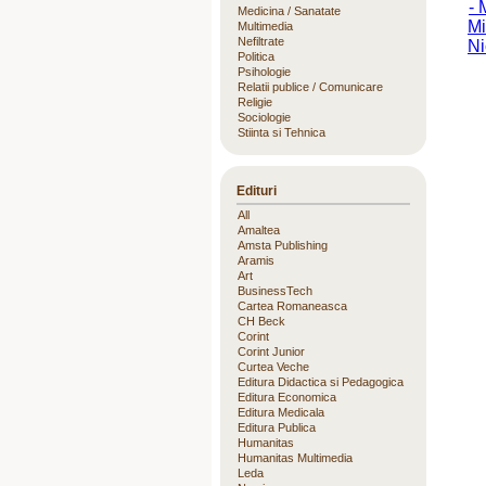
Medicina / Sanatate
Multimedia
Nefiltrate
Politica
Psihologie
Relatii publice / Comunicare
Religie
Sociologie
Stiinta si Tehnica
Edituri
All
Amaltea
Amsta Publishing
Aramis
Art
BusinessTech
Cartea Romaneasca
CH Beck
Corint
Corint Junior
Curtea Veche
Editura Didactica si Pedagogica
Editura Economica
Editura Medicala
Editura Publica
Humanitas
Humanitas Multimedia
Leda