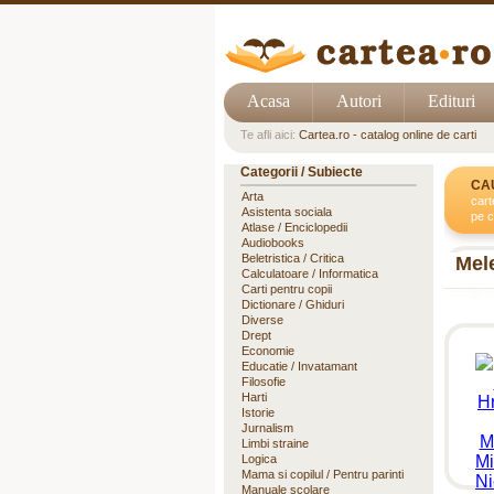
Acasa
Autori
Edituri
Te afli aici:
Cartea.ro - catalog online de carti
Categorii / Subiecte
CA
Arta
cart
Asistenta sociala
pe c
Atlase / Enciclopedii
Audiobooks
Beletristica / Critica
Mele
Calculatoare / Informatica
Carti pentru copii
Dictionare / Ghiduri
Diverse
Drept
Economie
Educatie / Invatamant
Filosofie
Harti
Istorie
Jurnalism
Limbi straine
Logica
Mama si copilul / Pentru parinti
Manuale scolare