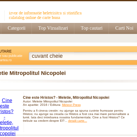
Categorii
Top Vizualizari
Top cautari
Carti Noi
UTARE
e sau publicatie
artea.ro
tie Mitropolitul Nicopolei
Cine este Hristos? - Meletie, Mitropolitul Nicopolei
Autor: Meletie Mitropolitul Nicopolei
An aparitie: 2016 / Editura:
Meteor Press
Pentru a fi cineva crestin: nu ajunge sa spuna cuvinte frumoase pentru
Hristos; nu ajunge sa creada ca Hristos a fost cea mai mare personalitate a
lumii. Iata deci intrebarea noastra fundamentala: Cine a fost Hristos? Ce
trebuie sa credem despre El?...
detalii carte...