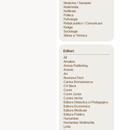
Medicina / Sanatate
Multimedia
Nefiltrate
Politica
Psihologie
Relatii publice / Comunicare
Religie
Sociologie
Stiinta si Tehnica
Edituri
All
Amaltea
Amsta Publishing
Aramis
Art
BusinessTech
Cartea Romaneasca
CH Beck
Corint
Corint Junior
Curtea Veche
Editura Didactica si Pedagogica
Editura Economica
Editura Medicala
Editura Publica
Humanitas
Humanitas Multimedia
Leda