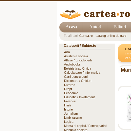
Acasa
Autori
Edituri
Te afli aici:
Cartea.ro - catalog online de carti
Categorii / Subiecte
CA
Arta
cart
Asistenta sociala
pe c
Atlase / Enciclopedii
Audiobooks
Beletristica / Critica
Mar
Calculatoare / Informatica
Carti pentru copii
Dictionare / Ghiduri
Diverse
Drept
Economie
Educatie / Invatamant
Filosofie
Harti
Istorie
Jurnalism
Limbi straine
Logica
Mama si copilul / Pentru parinti
Manuale scolare