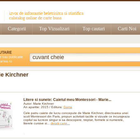
Categorii
Top Vizualizari
Top cautari
Carti Noi
UTARE
e sau publicatie
artea.ro
ie Kirchner
Litere si sunete: Caietul meu Montessori - Marie...
Autor: Marie Kirchner
An aparitie: 2015 / Editura:
Gama
Cele patru caiete de lucru concepute de Marie Kirchner, directoarea unei
scoli Montessori din Paris, propun activitati tactile si vizuale ce incurajeaza
copilul sa lucreze singur si sa descopere, treptat, formele si numerele,
literele cursive si...
detalii carte...