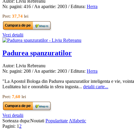
Autor: Liviu Rebreanu
Nr. pagini: 416 / An aparitie: 2003 / Editura:
Herra
Pret:
37,74
lei
Vezi detalii
Padurea spanzuratilor
Autor: Liviu Rebreanu
Nr. pagini: 208 / An aparitie: 2003 / Editura:
Herra
"La Apostol Bologa din Padurea spanzuratilor inteligenta e vie, vointa 
Lealitatea lui e onorabila in sfera ingusta...
detalii carte...
Pret:
7,60
lei
Vezi detalii
Sorteaza dupa:
Noutati
Popularitate
Alfabetic
Pagini:
1
2