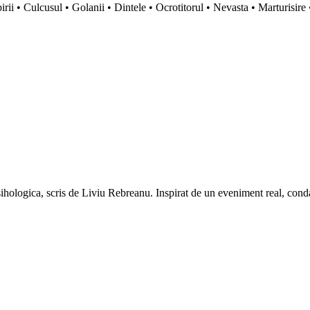
irii • Culcusul • Golanii • Dintele • Ocrotitorul • Nevasta • Marturisire •
ihologica, scris de Liviu Rebreanu. Inspirat de un eveniment real, conda