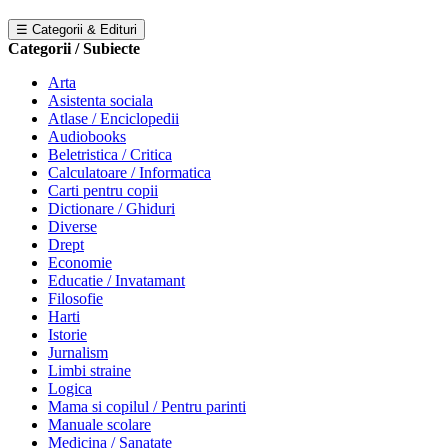
☰ Categorii & Edituri
Categorii / Subiecte
Arta
Asistenta sociala
Atlase / Enciclopedii
Audiobooks
Beletristica / Critica
Calculatoare / Informatica
Carti pentru copii
Dictionare / Ghiduri
Diverse
Drept
Economie
Educatie / Invatamant
Filosofie
Harti
Istorie
Jurnalism
Limbi straine
Logica
Mama si copilul / Pentru parinti
Manuale scolare
Medicina / Sanatate