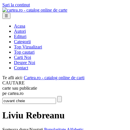
Sari la continut
☰
Acasa
Autori
Edituri
Categorii
Top Vizualizari
Top cautari
Carti Noi
Despre Noi
Contact
Te afli aici:
Cartea.ro - catalog online de carti
CAUTARE
carte sau publicatie
pe cartea.ro
Liviu Rebreanu
Sorteaza dupa:
Noutati
Popularitate
Alfabetic