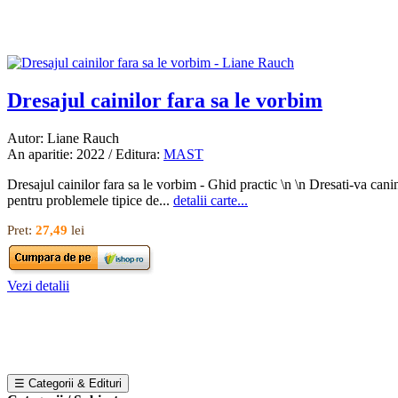
Dresajul cainilor fara sa le vorbim
Autor: Liane Rauch
An aparitie: 2022 / Editura:
MAST
Dresajul cainilor fara sa le vorbim - Ghid practic \n \n Dresati-va canin
pentru problemele tipice de...
detalii carte...
Pret:
27,49
lei
Vezi detalii
☰ Categorii & Edituri