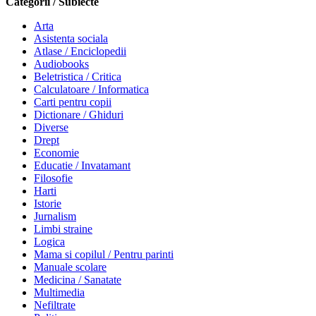
Categorii / Subiecte
Arta
Asistenta sociala
Atlase / Enciclopedii
Audiobooks
Beletristica / Critica
Calculatoare / Informatica
Carti pentru copii
Dictionare / Ghiduri
Diverse
Drept
Economie
Educatie / Invatamant
Filosofie
Harti
Istorie
Jurnalism
Limbi straine
Logica
Mama si copilul / Pentru parinti
Manuale scolare
Medicina / Sanatate
Multimedia
Nefiltrate