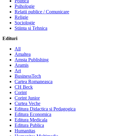
Politica
Psihologie
Relatii publice / Comunicare
Religie
Sociologie
Stiinta si Tehnica
Edituri
All
Amaltea
Amsta Publishing
Aramis
Art
BusinessTech
Cartea Romaneasca
CH Beck
Corint
Corint Junior
Curtea Veche
Editura Didactica si Pedagogica
Editura Economica
Editura Medicala
Editura Publica
Humanitas