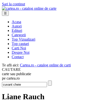
Sari la continut
☰
Acasa
Autori
Edituri
Categorii
Top Vizualizari
Top cautari
Carti Noi
Despre Noi
Contact
Te afli aici:
Cartea.ro - catalog online de carti
CAUTARE
carte sau publicatie
pe cartea.ro
Liane Rauch