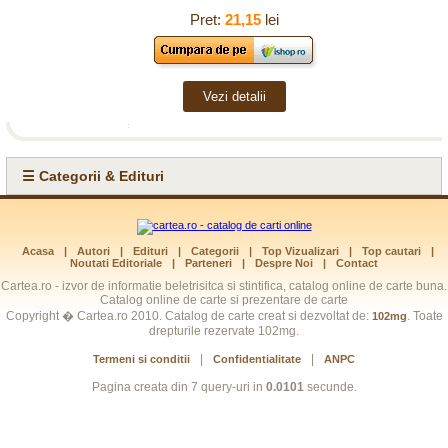
Pret:
21,15
lei
Vezi detalii
☰ Categorii & Edituri
Acasa
|
Autori
|
Edituri
|
Categorii
|
Top Vizualizari
|
Top cautari
|
Noutati Editoriale
|
Parteneri
|
Despre Noi
|
Contact
Cartea.ro - izvor de informatie beletrisitca si stintifica, catalog online de carte buna.
Catalog online de carte si prezentare de carte
Copyright � Cartea.ro 2010. Catalog de carte creat si dezvoltat de:
. Toate
102mg
drepturile rezervate 102mg.
|
|
Termeni si conditii
Confidentialitate
ANPC
Pagina creata din 7 query-uri in
0.0101
secunde.