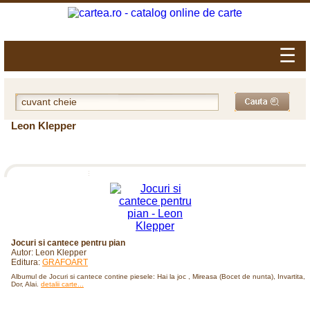
☰
Leon Klepper
Jocuri si cantece pentru pian
Autor: Leon Klepper
Editura:
GRAFOART
Albumul de Jocuri si cantece contine piesele: Hai la joc , Mireasa (Bocet de nunta), Invartita,
Dor, Alai.
detalii carte...