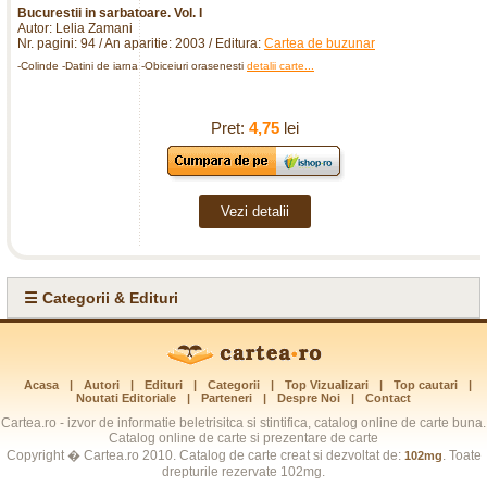
Bucurestii in sarbatoare. Vol. I
Autor: Lelia Zamani
Nr. pagini: 94 / An aparitie: 2003 / Editura:
Cartea de buzunar
-Colinde -Datini de iarna -Obiceiuri orasenesti
detalii carte...
Pret:
4,75
lei
Vezi detalii
☰ Categorii & Edituri
Acasa
|
Autori
|
Edituri
|
Categorii
|
Top Vizualizari
|
Top cautari
|
Noutati Editoriale
|
Parteneri
|
Despre Noi
|
Contact
Cartea.ro - izvor de informatie beletrisitca si stintifica, catalog online de carte buna.
Catalog online de carte si prezentare de carte
Copyright � Cartea.ro 2010. Catalog de carte creat si dezvoltat de:
. Toate
102mg
drepturile rezervate 102mg.