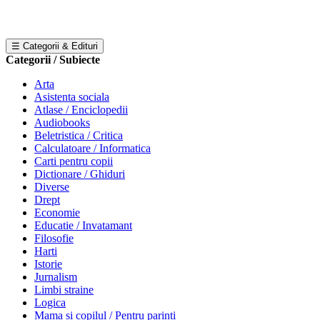
☰ Categorii & Edituri
Categorii / Subiecte
Arta
Asistenta sociala
Atlase / Enciclopedii
Audiobooks
Beletristica / Critica
Calculatoare / Informatica
Carti pentru copii
Dictionare / Ghiduri
Diverse
Drept
Economie
Educatie / Invatamant
Filosofie
Harti
Istorie
Jurnalism
Limbi straine
Logica
Mama si copilul / Pentru parinti