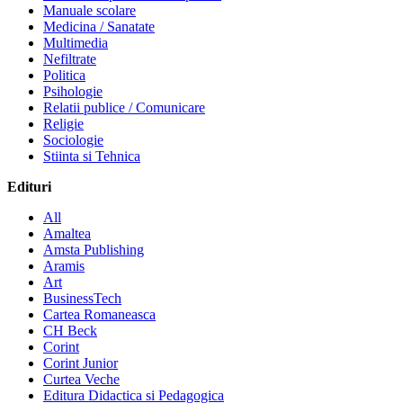
Manuale scolare
Medicina / Sanatate
Multimedia
Nefiltrate
Politica
Psihologie
Relatii publice / Comunicare
Religie
Sociologie
Stiinta si Tehnica
Edituri
All
Amaltea
Amsta Publishing
Aramis
Art
BusinessTech
Cartea Romaneasca
CH Beck
Corint
Corint Junior
Curtea Veche
Editura Didactica si Pedagogica