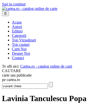
Sari la continut
☰
Acasa
Autori
Edituri
Categorii
Top Vizualizari
Top cautari
Carti Noi
Despre Noi
Contact
Te afli aici:
Cartea.ro - catalog online de carti
CAUTARE
carte sau publicatie
pe cartea.ro
Lavinia Tanculescu Popa