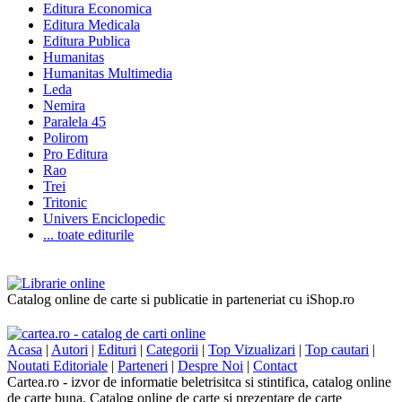
Editura Economica
Editura Medicala
Editura Publica
Humanitas
Humanitas Multimedia
Leda
Nemira
Paralela 45
Polirom
Pro Editura
Rao
Trei
Tritonic
Univers Enciclopedic
... toate editurile
Catalog online de carte si publicatie in parteneriat cu iShop.ro
Acasa
|
Autori
|
Edituri
|
Categorii
|
Top Vizualizari
|
Top cautari
|
Noutati Editoriale
|
Parteneri
|
Despre Noi
|
Contact
Cartea.ro - izvor de informatie beletrisitca si stintifica, catalog online
de carte buna. Catalog online de carte si prezentare de carte