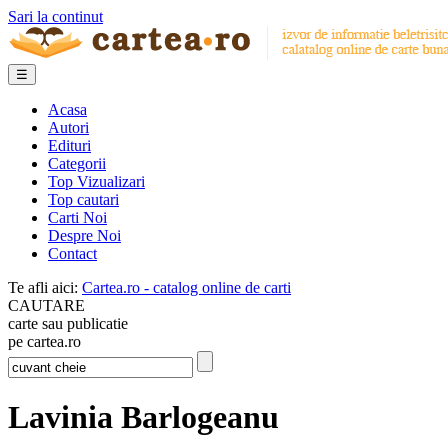
Sari la continut
☰
Acasa
Autori
Edituri
Categorii
Top Vizualizari
Top cautari
Carti Noi
Despre Noi
Contact
Te afli aici:
Cartea.ro - catalog online de carti
CAUTARE
carte sau publicatie
pe cartea.ro
Lavinia Barlogeanu