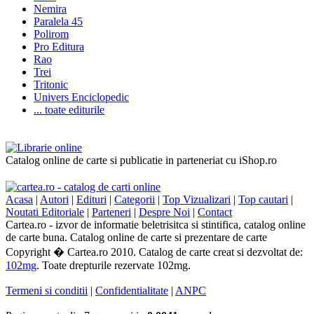
Nemira
Paralela 45
Polirom
Pro Editura
Rao
Trei
Tritonic
Univers Enciclopedic
... toate editurile
Catalog online de carte si publicatie in parteneriat cu iShop.ro
Acasa
|
Autori
|
Edituri
|
Categorii
|
Top Vizualizari
|
Top cautari
|
Noutati Editoriale
|
Parteneri
|
Despre Noi
|
Contact
Cartea.ro - izvor de informatie beletrisitca si stintifica, catalog online
de carte buna. Catalog online de carte si prezentare de carte
Copyright � Cartea.ro 2010. Catalog de carte creat si dezvoltat de:
102mg
. Toate drepturile rezervate 102mg.
Termeni si conditii
|
Confidentialitate
|
ANPC