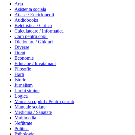
Arta
Asistenta sociala
Atlase / Enciclopedii
Audiobooks
Beletristica / Critica
Calculatoare / Informatica
Carti pentru copii
Dictionare / Ghiduri
Diverse
Drept
Economie
Educatie / Invatamant
Filosofie
Harti
Istorie
Jurnalism
Limbi straine
Logica
Mama si copilul / Pentru parinti
Manuale scolare
Medicina / Sanatate
Multimedia
Nefiltrate
Politica
Psihologie