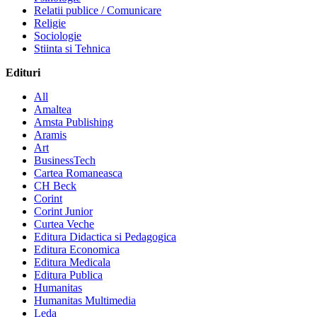
Relatii publice / Comunicare
Religie
Sociologie
Stiinta si Tehnica
Edituri
All
Amaltea
Amsta Publishing
Aramis
Art
BusinessTech
Cartea Romaneasca
CH Beck
Corint
Corint Junior
Curtea Veche
Editura Didactica si Pedagogica
Editura Economica
Editura Medicala
Editura Publica
Humanitas
Humanitas Multimedia
Leda