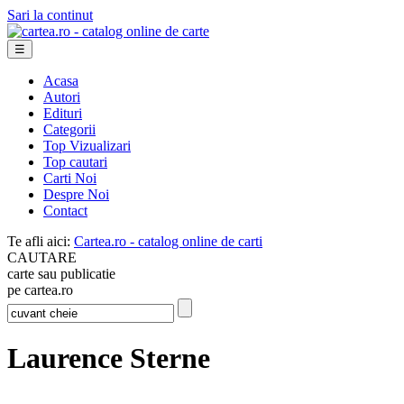
Sari la continut
☰
Acasa
Autori
Edituri
Categorii
Top Vizualizari
Top cautari
Carti Noi
Despre Noi
Contact
Te afli aici:
Cartea.ro - catalog online de carti
CAUTARE
carte sau publicatie
pe cartea.ro
Laurence Sterne