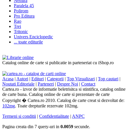
Nemira
Paralela 45
Polirom
Pro Editura
Rao
Trei
Tritonic
Univers Enciclopedic
... toate editurile
Catalog online de carte si publicatie in parteneriat cu iShop.ro
Acasa
|
Autori
|
Edituri
|
Categorii
|
Top Vizualizari
|
Top cautari
|
Noutati Editoriale
|
Parteneri
|
Despre Noi
|
Contact
Cartea.ro - izvor de informatie beletrisitca si stintifica, catalog online
de carte buna. Catalog online de carte si prezentare de carte
Copyright � Cartea.ro 2010. Catalog de carte creat si dezvoltat de:
102mg
. Toate drepturile rezervate 102mg.
Termeni si conditii
|
Confidentialitate
|
ANPC
Pagina creata din 7 query-uri in
0.0059
secunde.