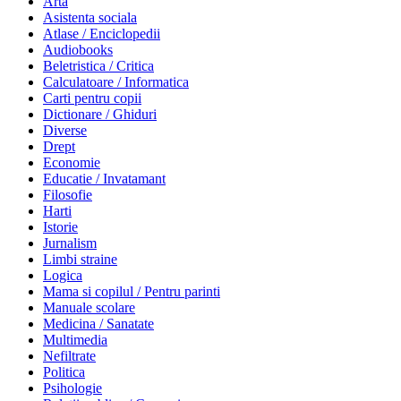
Arta
Asistenta sociala
Atlase / Enciclopedii
Audiobooks
Beletristica / Critica
Calculatoare / Informatica
Carti pentru copii
Dictionare / Ghiduri
Diverse
Drept
Economie
Educatie / Invatamant
Filosofie
Harti
Istorie
Jurnalism
Limbi straine
Logica
Mama si copilul / Pentru parinti
Manuale scolare
Medicina / Sanatate
Multimedia
Nefiltrate
Politica
Psihologie