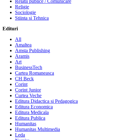
Relatii publice / Comunicare
Religie
Sociologie
Stiinta si Tehnica
Edituri
All
Amaltea
Amsta Publishing
Aramis
Art
BusinessTech
Cartea Romaneasca
CH Beck
Corint
Corint Junior
Curtea Veche
Editura Didactica si Pedagogica
Editura Economica
Editura Medicala
Editura Publica
Humanitas
Humanitas Multimedia
Leda