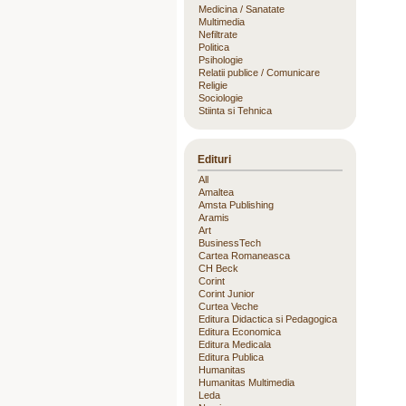
Medicina / Sanatate
Multimedia
Nefiltrate
Politica
Psihologie
Relatii publice / Comunicare
Religie
Sociologie
Stiinta si Tehnica
Edituri
All
Amaltea
Amsta Publishing
Aramis
Art
BusinessTech
Cartea Romaneasca
CH Beck
Corint
Corint Junior
Curtea Veche
Editura Didactica si Pedagogica
Editura Economica
Editura Medicala
Editura Publica
Humanitas
Humanitas Multimedia
Leda