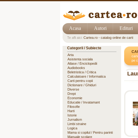
Acasa
Autori
Edituri
Te afli aici:
Cartea.ro - catalog online de carti
Categorii / Subiecte
CA
Arta
cart
Asistenta sociala
pe c
Atlase / Enciclopedii
Audiobooks
Beletristica / Critica
Lau
Calculatoare / Informatica
Carti pentru copii
Dictionare / Ghiduri
Diverse
Drept
Economie
Educatie / Invatamant
Filosofie
Harti
Istorie
Jurnalism
Limbi straine
Logica
Mama si copilul / Pentru parinti
Manuale scolare