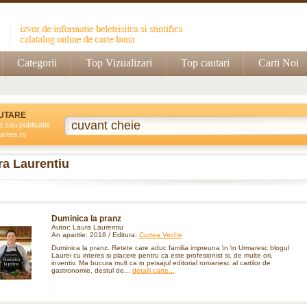
Categorii
Top Vizualizari
Top cautari
Carti Noi
UTARE
e sau publicatie
artea.ro
ra Laurentiu
Duminica la pranz
Autor: Laura Laurentiu
An aparitie: 2018 / Editura:
Curtea Veche
Duminica la pranz. Retete care aduc familia impreuna \n \n Urmaresc blogul
Laurei cu interes si placere pentru ca este profesionist si, de multe ori,
inventiv. Ma bucura mult ca in peisajul editorial romanesc al cartilor de
gastronomie, destul de...
detalii carte...