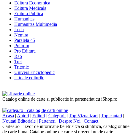
Editura Economica
Editura Medicala
Editura Publica
Humanitas
Humanitas Multimedia
Leda
Nemira
Paralela 45
Polirom
Pro Editura
Rao
Trei
Tritonic
Univers Enciclopedic
... toate editurile
Catalog online de carte si publicatie in parteneriat cu iShop.ro
Acasa
|
Autori
|
Edituri
|
Categorii
|
Top Vizualizari
|
Top cautari
|
Noutati Editoriale
|
Parteneri
|
Despre Noi
|
Contact
Cartea.ro - izvor de informatie beletrisitca si stintifica, catalog online
de carte buna. Catalog online de carte si prezentare de carte