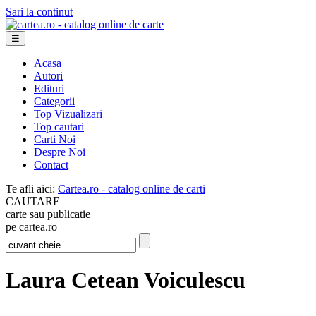
Sari la continut
☰
Acasa
Autori
Edituri
Categorii
Top Vizualizari
Top cautari
Carti Noi
Despre Noi
Contact
Te afli aici:
Cartea.ro - catalog online de carti
CAUTARE
carte sau publicatie
pe cartea.ro
Laura Cetean Voiculescu