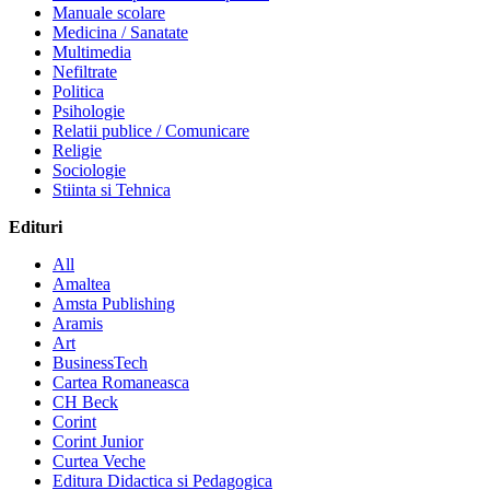
Manuale scolare
Medicina / Sanatate
Multimedia
Nefiltrate
Politica
Psihologie
Relatii publice / Comunicare
Religie
Sociologie
Stiinta si Tehnica
Edituri
All
Amaltea
Amsta Publishing
Aramis
Art
BusinessTech
Cartea Romaneasca
CH Beck
Corint
Corint Junior
Curtea Veche
Editura Didactica si Pedagogica