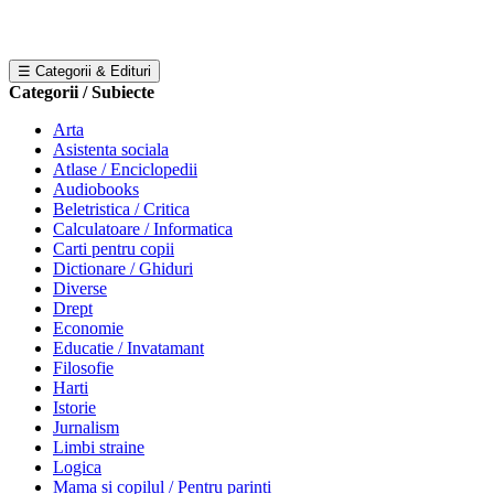
☰ Categorii & Edituri
Categorii / Subiecte
Arta
Asistenta sociala
Atlase / Enciclopedii
Audiobooks
Beletristica / Critica
Calculatoare / Informatica
Carti pentru copii
Dictionare / Ghiduri
Diverse
Drept
Economie
Educatie / Invatamant
Filosofie
Harti
Istorie
Jurnalism
Limbi straine
Logica
Mama si copilul / Pentru parinti