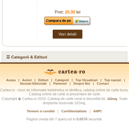
Pret:
20,00
lei
Vezi detalii
☰ Categorii & Edituri
Acasa
|
Autori
|
Edituri
|
Categorii
|
Top Vizualizari
|
Top cautari
|
Noutati Editoriale
|
Parteneri
|
Despre Noi
|
Contact
Cartea.ro - izvor de informatie beletrisitca si stintifica, catalog online de carte buna.
Catalog online de carte si prezentare de carte
Copyright � Cartea.ro 2010. Catalog de carte creat si dezvoltat de:
. Toate
102mg
drepturile rezervate 102mg.
|
|
Termeni si conditii
Confidentialitate
ANPC
Pagina creata din 7 query-uri in
0.0076
secunde.