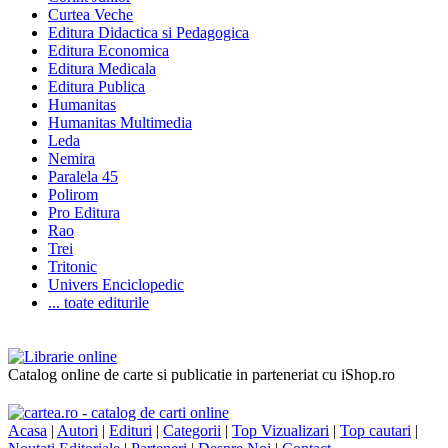
Curtea Veche
Editura Didactica si Pedagogica
Editura Economica
Editura Medicala
Editura Publica
Humanitas
Humanitas Multimedia
Leda
Nemira
Paralela 45
Polirom
Pro Editura
Rao
Trei
Tritonic
Univers Enciclopedic
... toate editurile
Catalog online de carte si publicatie in parteneriat cu iShop.ro
Acasa
|
Autori
|
Edituri
|
Categorii
|
Top Vizualizari
|
Top cautari
|