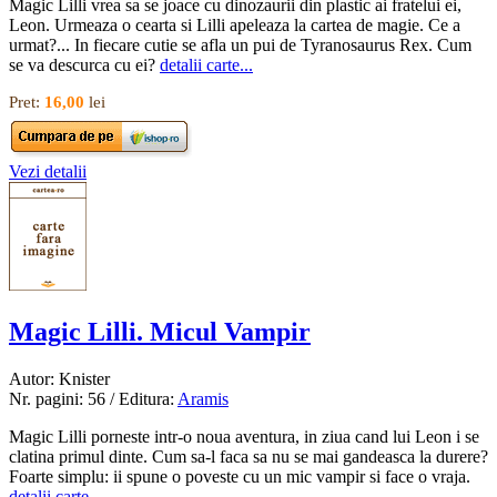
Magic Lilli vrea sa se joace cu dinozaurii din plastic ai fratelui ei,
Leon. Urmeaza o cearta si Lilli apeleaza la cartea de magie. Ce a
urmat?... In fiecare cutie se afla un pui de Tyranosaurus Rex. Cum
se va descurca cu ei?
detalii carte...
Pret:
16,00
lei
Vezi detalii
Magic Lilli. Micul Vampir
Autor: Knister
Nr. pagini: 56 / Editura:
Aramis
Magic Lilli porneste intr-o noua aventura, in ziua cand lui Leon i se
clatina primul dinte. Cum sa-l faca sa nu se mai gandeasca la durere?
Foarte simplu: ii spune o poveste cu un mic vampir si face o vraja.
detalii carte...