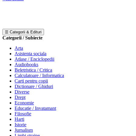
☰ Categorii & Edituri
Categorii / Subiecte
Arta
Asistenta sociala
Atlase / Enciclopedii
Audiobooks
Beletristica / Critica
Calculatoare / Informatica
Carti pentru copii
Dictionare / Ghiduri
Diverse
Drept
Economie
Educatie / Invatamant
Filosofie
Harti
Istorie
Jurnalism
Limbi straine