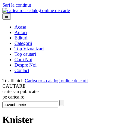
Sari la continut
☰
Acasa
Autori
Edituri
Categorii
Top Vizualizari
Top cautari
Carti Noi
Despre Noi
Contact
Te afli aici:
Cartea.ro - catalog online de carti
CAUTARE
carte sau publicatie
pe cartea.ro
Knister