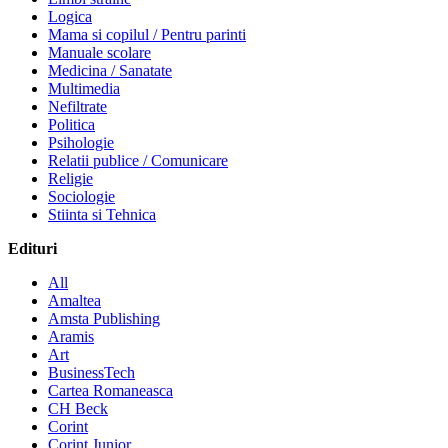
Logica
Mama si copilul / Pentru parinti
Manuale scolare
Medicina / Sanatate
Multimedia
Nefiltrate
Politica
Psihologie
Relatii publice / Comunicare
Religie
Sociologie
Stiinta si Tehnica
Edituri
All
Amaltea
Amsta Publishing
Aramis
Art
BusinessTech
Cartea Romaneasca
CH Beck
Corint
Corint Junior