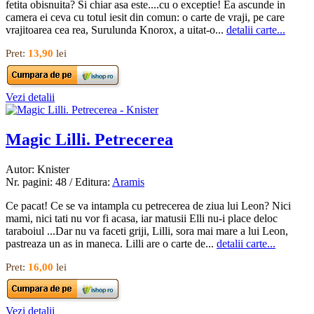
fetita obisnuita? Si chiar asa este....cu o exceptie! Ea ascunde in
camera ei ceva cu totul iesit din comun: o carte de vraji, pe care
vrajitoarea cea rea, Surulunda Knorox, a uitat-o...
detalii carte...
Pret:
13,90
lei
Vezi detalii
Magic Lilli. Petrecerea
Autor: Knister
Nr. pagini: 48 / Editura:
Aramis
Ce pacat! Ce se va intampla cu petrecerea de ziua lui Leon? Nici
mami, nici tati nu vor fi acasa, iar matusii Elli nu-i place deloc
taraboiul ...Dar nu va faceti griji, Lilli, sora mai mare a lui Leon,
pastreaza un as in maneca. Lilli are o carte de...
detalii carte...
Pret:
16,00
lei
Vezi detalii