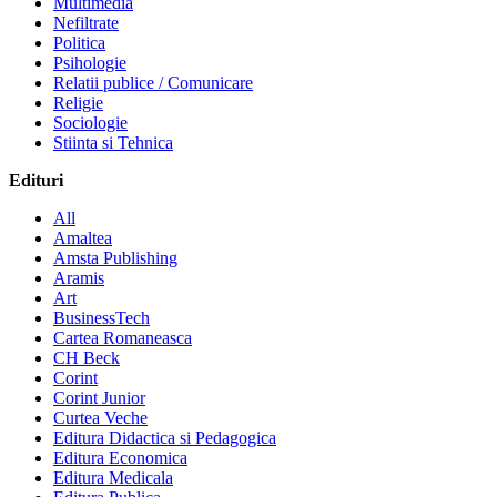
Multimedia
Nefiltrate
Politica
Psihologie
Relatii publice / Comunicare
Religie
Sociologie
Stiinta si Tehnica
Edituri
All
Amaltea
Amsta Publishing
Aramis
Art
BusinessTech
Cartea Romaneasca
CH Beck
Corint
Corint Junior
Curtea Veche
Editura Didactica si Pedagogica
Editura Economica
Editura Medicala