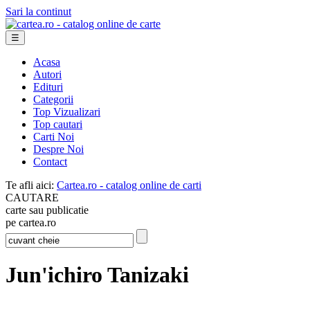
Sari la continut
☰
Acasa
Autori
Edituri
Categorii
Top Vizualizari
Top cautari
Carti Noi
Despre Noi
Contact
Te afli aici:
Cartea.ro - catalog online de carti
CAUTARE
carte sau publicatie
pe cartea.ro
Jun'ichiro Tanizaki