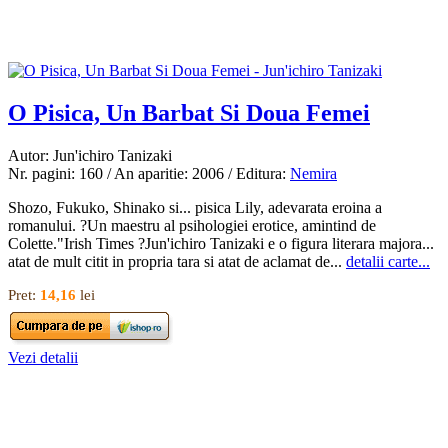
O Pisica, Un Barbat Si Doua Femei
Autor: Jun'ichiro Tanizaki
Nr. pagini: 160 / An aparitie: 2006 / Editura:
Nemira
Shozo, Fukuko, Shinako si... pisica Lily, adevarata eroina a
romanului. ?Un maestru al psihologiei erotice, amintind de
Colette."Irish Times ?Jun'ichiro Tanizaki e o figura literara majora...
atat de mult citit in propria tara si atat de aclamat de...
detalii carte...
Pret:
14,16
lei
Vezi detalii