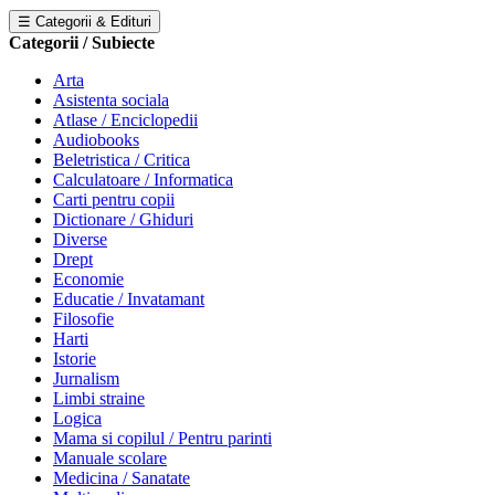
☰ Categorii & Edituri
Categorii / Subiecte
Arta
Asistenta sociala
Atlase / Enciclopedii
Audiobooks
Beletristica / Critica
Calculatoare / Informatica
Carti pentru copii
Dictionare / Ghiduri
Diverse
Drept
Economie
Educatie / Invatamant
Filosofie
Harti
Istorie
Jurnalism
Limbi straine
Logica
Mama si copilul / Pentru parinti
Manuale scolare
Medicina / Sanatate