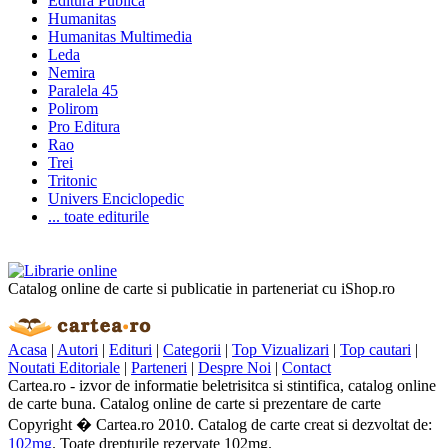
Editura Publica
Humanitas
Humanitas Multimedia
Leda
Nemira
Paralela 45
Polirom
Pro Editura
Rao
Trei
Tritonic
Univers Enciclopedic
... toate editurile
Catalog online de carte si publicatie in parteneriat cu iShop.ro
Acasa
|
Autori
|
Edituri
|
Categorii
|
Top Vizualizari
|
Top cautari
|
Noutati Editoriale
|
Parteneri
|
Despre Noi
|
Contact
Cartea.ro - izvor de informatie beletrisitca si stintifica, catalog online
de carte buna. Catalog online de carte si prezentare de carte
Copyright � Cartea.ro 2010. Catalog de carte creat si dezvoltat de:
102mg
. Toate drepturile rezervate 102mg.