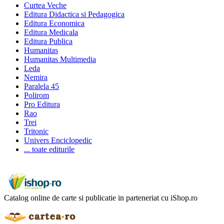
Curtea Veche
Editura Didactica si Pedagogica
Editura Economica
Editura Medicala
Editura Publica
Humanitas
Humanitas Multimedia
Leda
Nemira
Paralela 45
Polirom
Pro Editura
Rao
Trei
Tritonic
Univers Enciclopedic
... toate editurile
Catalog online de carte si publicatie in parteneriat cu iShop.ro