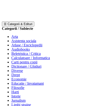
☰ Categorii & Edituri
Categorii / Subiecte
Arta
Asistenta sociala
Atlase / Enciclopedii
Audiobooks
Beletristica / Critica
Calculatoare / Informatica
Carti pentru copii
Dictionare / Ghiduri
Diverse
Drept
Economie
Educatie / Invatamant
Filosofie
Harti
Istorie
Jurnalism
Limbi straine