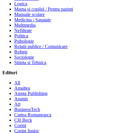
Logica
Mama si copilul / Pentru parinti
Manuale scolare
Medicina / Sanatate
Multimedia
Nefiltrate
Politica
Psihologie
Relatii publice / Comunicare
Religie
Sociologie
Stiinta si Tehnica
Edituri
All
Amaltea
Amsta Publishing
Aramis
Art
BusinessTech
Cartea Romaneasca
CH Beck
Corint
Corint Junior