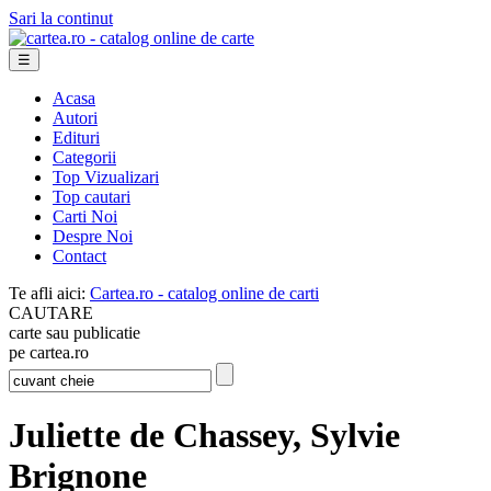
Sari la continut
☰
Acasa
Autori
Edituri
Categorii
Top Vizualizari
Top cautari
Carti Noi
Despre Noi
Contact
Te afli aici:
Cartea.ro - catalog online de carti
CAUTARE
carte sau publicatie
pe cartea.ro
Juliette de Chassey, Sylvie
Brignone