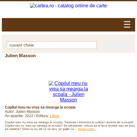
☰
Julien Masson
Copilul meu nu vrea sa mearga la scoala
Autor: Julien Masson
An aparitie: 2022 / Editura:
Litera
Copilul meu nu vrea sa mearga la scoala. Trezeste-i interesul si cultiva-i dorinta de a invata!
Copilul tau nu vrea sa mearga la scoala? Se plictiseste, refuza sa-si faca temele sau se joaca
pe tableta? Simti ca nu stii ce sa faci, iar grijile cu...
detalii carte...