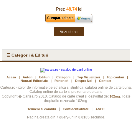
Pret:
48,74
lei
Vezi detalii
☰ Categorii & Edituri
Acasa
|
Autori
|
Edituri
|
Categorii
|
Top Vizualizari
|
Top cautari
|
Noutati Editoriale
|
Parteneri
|
Despre Noi
|
Contact
Cartea.ro - izvor de informatie beletrisitca si stintifica, catalog online de carte buna.
Catalog online de carte si prezentare de carte
Copyright � Cartea.ro 2010. Catalog de carte creat si dezvoltat de:
. Toate
102mg
drepturile rezervate 102mg.
|
|
Termeni si conditii
Confidentialitate
ANPC
Pagina creata din 7 query-uri in
0.0105
secunde.