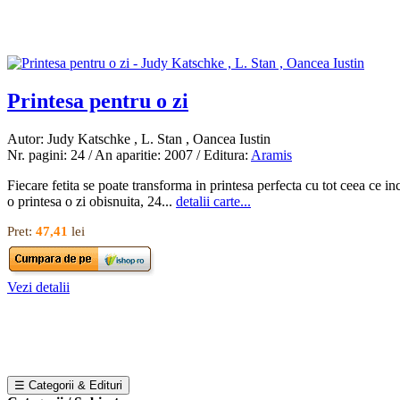
Printesa pentru o zi
Autor: Judy Katschke , L. Stan , Oancea Iustin
Nr. pagini: 24 / An aparitie: 2007 / Editura:
Aramis
Fiecare fetita se poate transforma in printesa perfecta cu tot ceea ce in
o printesa o zi obisnuita, 24...
detalii carte...
Pret:
47,41
lei
Vezi detalii
☰ Categorii & Edituri