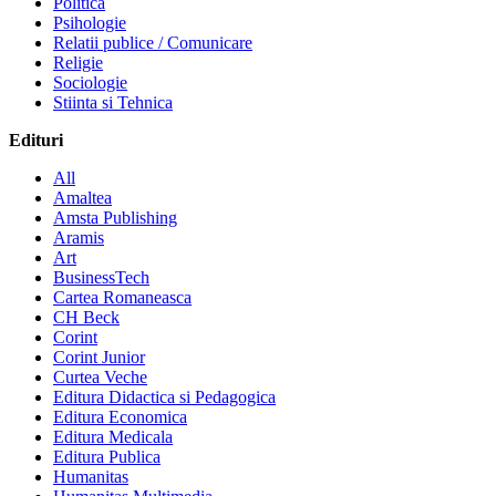
Politica
Psihologie
Relatii publice / Comunicare
Religie
Sociologie
Stiinta si Tehnica
Edituri
All
Amaltea
Amsta Publishing
Aramis
Art
BusinessTech
Cartea Romaneasca
CH Beck
Corint
Corint Junior
Curtea Veche
Editura Didactica si Pedagogica
Editura Economica
Editura Medicala
Editura Publica
Humanitas