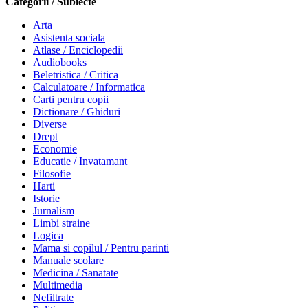
Categorii / Subiecte
Arta
Asistenta sociala
Atlase / Enciclopedii
Audiobooks
Beletristica / Critica
Calculatoare / Informatica
Carti pentru copii
Dictionare / Ghiduri
Diverse
Drept
Economie
Educatie / Invatamant
Filosofie
Harti
Istorie
Jurnalism
Limbi straine
Logica
Mama si copilul / Pentru parinti
Manuale scolare
Medicina / Sanatate
Multimedia
Nefiltrate