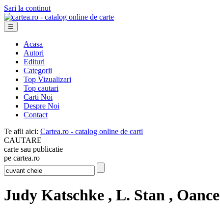
Sari la continut
☰
Acasa
Autori
Edituri
Categorii
Top Vizualizari
Top cautari
Carti Noi
Despre Noi
Contact
Te afli aici:
Cartea.ro - catalog online de carti
CAUTARE
carte sau publicatie
pe cartea.ro
Judy Katschke , L. Stan , Oance