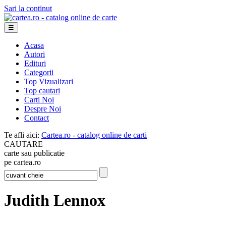
Sari la continut
☰
Acasa
Autori
Edituri
Categorii
Top Vizualizari
Top cautari
Carti Noi
Despre Noi
Contact
Te afli aici:
Cartea.ro - catalog online de carti
CAUTARE
carte sau publicatie
pe cartea.ro
Judith Lennox