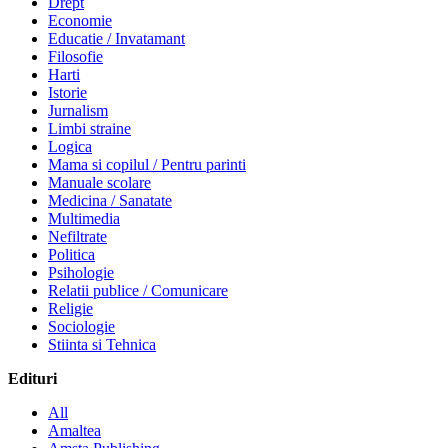
Drept
Economie
Educatie / Invatamant
Filosofie
Harti
Istorie
Jurnalism
Limbi straine
Logica
Mama si copilul / Pentru parinti
Manuale scolare
Medicina / Sanatate
Multimedia
Nefiltrate
Politica
Psihologie
Relatii publice / Comunicare
Religie
Sociologie
Stiinta si Tehnica
Edituri
All
Amaltea