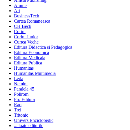
Amsta Publishing
Aramis
Art
BusinessTech
Cartea Romaneasca
CH Beck
Corint
Corint Junior
Curtea Veche
Editura Didactica si Pedagogica
Editura Economica
Editura Medicala
Editura Publica
Humanitas
Humanitas Multimedia
Leda
Nemira
Paralela 45
Polirom
Pro Editura
Rao
Trei
Tritonic
Univers Enciclopedic
... toate editurile