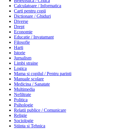
Beletristica / Critica
Calculatoare / Informatica
Carti pentru copii
Dictionare / Ghiduri
Diverse
Drept
Economie
Educatie / Invatamant
Filosofie
Harti
Istorie
Jurnalism
Limbi straine
Logica
Mama si copilul / Pentru parinti
Manuale scolare
Medicina / Sanatate
Multimedia
Nefiltrate
Politica
Psihologie
Relatii publice / Comunicare
Religie
Sociologie
Stiinta si Tehnica