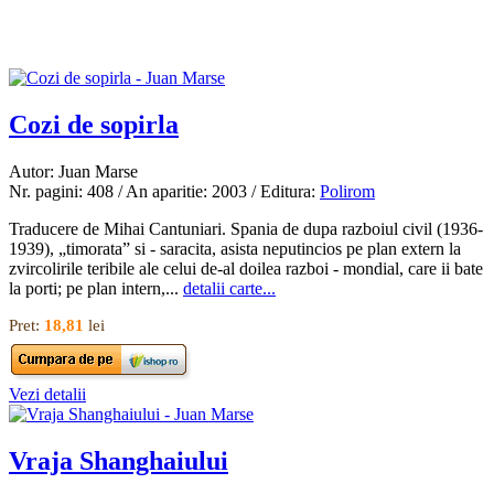
Cozi de sopirla
Autor: Juan Marse
Nr. pagini: 408 / An aparitie: 2003 / Editura:
Polirom
Traducere de Mihai Cantuniari. Spania de dupa razboiul civil (1936-
1939), „timorata” si - saracita, asista neputincios pe plan extern la
zvircolirile teribile ale celui de-al doilea razboi - mondial, care ii bate
la porti; pe plan intern,...
detalii carte...
Pret:
18,81
lei
Vezi detalii
Vraja Shanghaiului