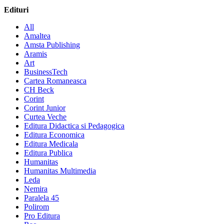
Edituri
All
Amaltea
Amsta Publishing
Aramis
Art
BusinessTech
Cartea Romaneasca
CH Beck
Corint
Corint Junior
Curtea Veche
Editura Didactica si Pedagogica
Editura Economica
Editura Medicala
Editura Publica
Humanitas
Humanitas Multimedia
Leda
Nemira
Paralela 45
Polirom
Pro Editura