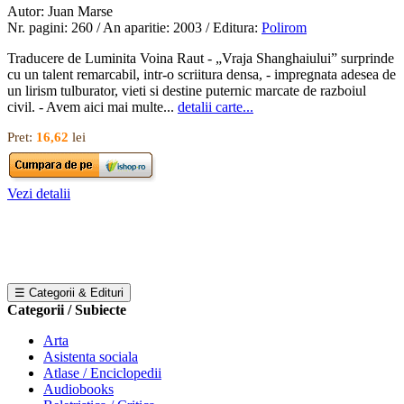
Autor: Juan Marse
Nr. pagini: 260 / An aparitie: 2003 / Editura:
Polirom
Traducere de Luminita Voina Raut - „Vraja Shanghaiului” surprinde
cu un talent remarcabil, intr-o scriitura densa, - impregnata adesea de
un lirism tulburator, vieti si destine puternic marcate de razboiul
civil. - Avem aici mai multe...
detalii carte...
Pret:
16,62
lei
Vezi detalii
☰ Categorii & Edituri
Categorii / Subiecte
Arta
Asistenta sociala
Atlase / Enciclopedii
Audiobooks