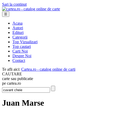
Sari la continut
☰
Acasa
Autori
Edituri
Categorii
Top Vizualizari
Top cautari
Carti Noi
Despre Noi
Contact
Te afli aici:
Cartea.ro - catalog online de carti
CAUTARE
carte sau publicatie
pe cartea.ro
Juan Marse