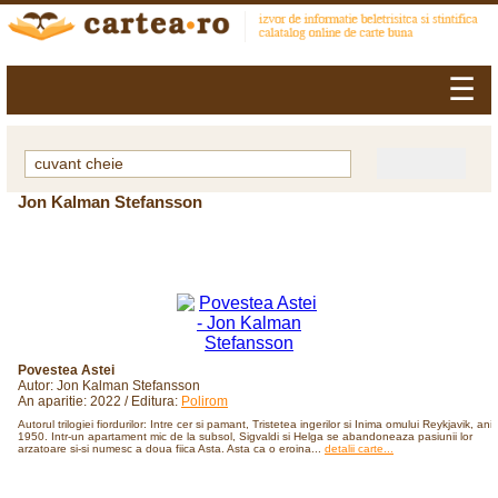
☰
Jon Kalman Stefansson
Povestea Astei
Autor: Jon Kalman Stefansson
An aparitie: 2022 / Editura:
Polirom
Autorul trilogiei fiordurilor: Intre cer si pamant, Tristetea ingerilor si Inima omului Reykjavik, anii
1950. Intr-un apartament mic de la subsol, Sigvaldi si Helga se abandoneaza pasiunii lor
arzatoare si-si numesc a doua fiica Asta. Asta ca o eroina...
detalii carte...