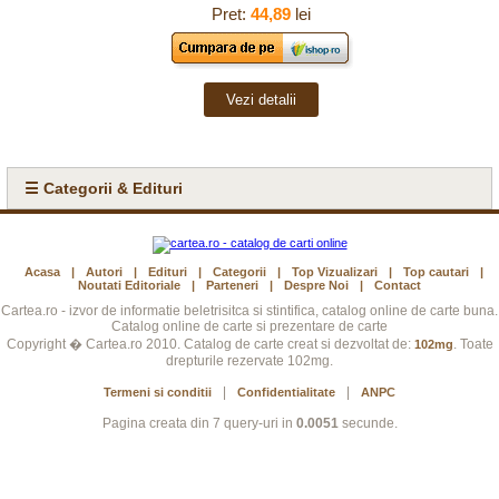
Pret:
44,89
lei
Vezi detalii
☰ Categorii & Edituri
Acasa
|
Autori
|
Edituri
|
Categorii
|
Top Vizualizari
|
Top cautari
|
Noutati Editoriale
|
Parteneri
|
Despre Noi
|
Contact
Cartea.ro - izvor de informatie beletrisitca si stintifica, catalog online de carte buna.
Catalog online de carte si prezentare de carte
Copyright � Cartea.ro 2010. Catalog de carte creat si dezvoltat de:
. Toate
102mg
drepturile rezervate 102mg.
|
|
Termeni si conditii
Confidentialitate
ANPC
Pagina creata din 7 query-uri in
0.0051
secunde.