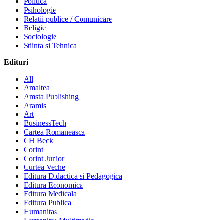
Politica
Psihologie
Relatii publice / Comunicare
Religie
Sociologie
Stiinta si Tehnica
Edituri
All
Amaltea
Amsta Publishing
Aramis
Art
BusinessTech
Cartea Romaneasca
CH Beck
Corint
Corint Junior
Curtea Veche
Editura Didactica si Pedagogica
Editura Economica
Editura Medicala
Editura Publica
Humanitas