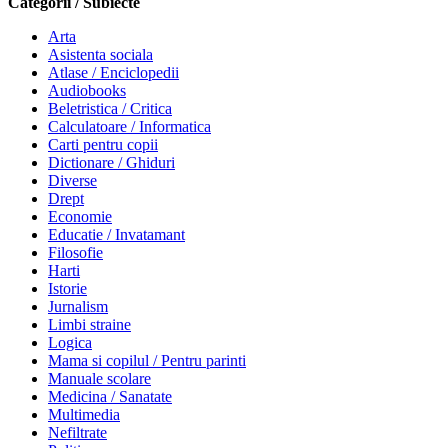
Categorii / Subiecte
Arta
Asistenta sociala
Atlase / Enciclopedii
Audiobooks
Beletristica / Critica
Calculatoare / Informatica
Carti pentru copii
Dictionare / Ghiduri
Diverse
Drept
Economie
Educatie / Invatamant
Filosofie
Harti
Istorie
Jurnalism
Limbi straine
Logica
Mama si copilul / Pentru parinti
Manuale scolare
Medicina / Sanatate
Multimedia
Nefiltrate