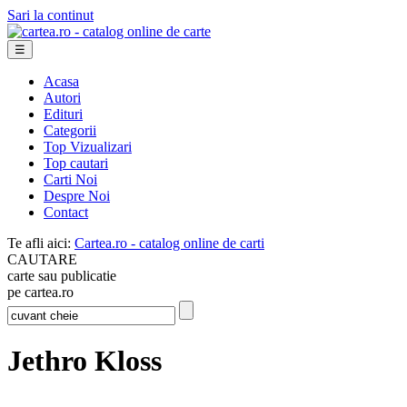
Sari la continut
☰
Acasa
Autori
Edituri
Categorii
Top Vizualizari
Top cautari
Carti Noi
Despre Noi
Contact
Te afli aici:
Cartea.ro - catalog online de carti
CAUTARE
carte sau publicatie
pe cartea.ro
Jethro Kloss