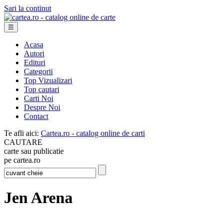
Sari la continut
☰
Acasa
Autori
Edituri
Categorii
Top Vizualizari
Top cautari
Carti Noi
Despre Noi
Contact
Te afli aici:
Cartea.ro - catalog online de carti
CAUTARE
carte sau publicatie
pe cartea.ro
Jen Arena