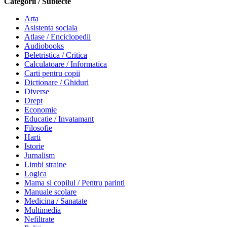
Categorii / Subiecte
Arta
Asistenta sociala
Atlase / Enciclopedii
Audiobooks
Beletristica / Critica
Calculatoare / Informatica
Carti pentru copii
Dictionare / Ghiduri
Diverse
Drept
Economie
Educatie / Invatamant
Filosofie
Harti
Istorie
Jurnalism
Limbi straine
Logica
Mama si copilul / Pentru parinti
Manuale scolare
Medicina / Sanatate
Multimedia
Nefiltrate