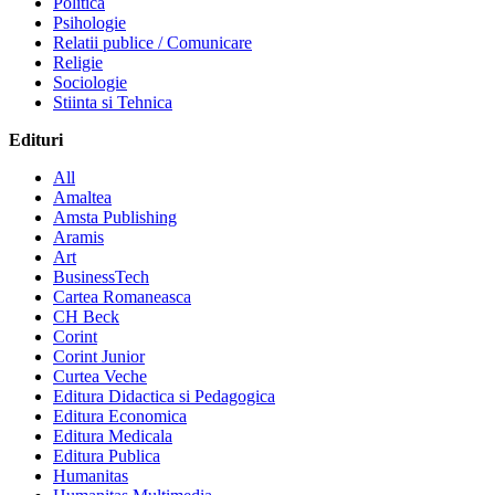
Politica
Psihologie
Relatii publice / Comunicare
Religie
Sociologie
Stiinta si Tehnica
Edituri
All
Amaltea
Amsta Publishing
Aramis
Art
BusinessTech
Cartea Romaneasca
CH Beck
Corint
Corint Junior
Curtea Veche
Editura Didactica si Pedagogica
Editura Economica
Editura Medicala
Editura Publica
Humanitas