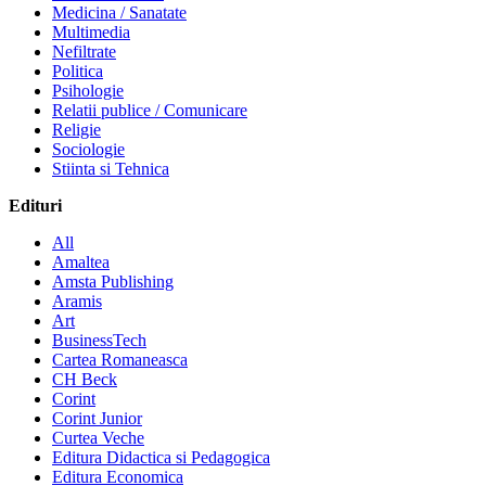
Medicina / Sanatate
Multimedia
Nefiltrate
Politica
Psihologie
Relatii publice / Comunicare
Religie
Sociologie
Stiinta si Tehnica
Edituri
All
Amaltea
Amsta Publishing
Aramis
Art
BusinessTech
Cartea Romaneasca
CH Beck
Corint
Corint Junior
Curtea Veche
Editura Didactica si Pedagogica
Editura Economica