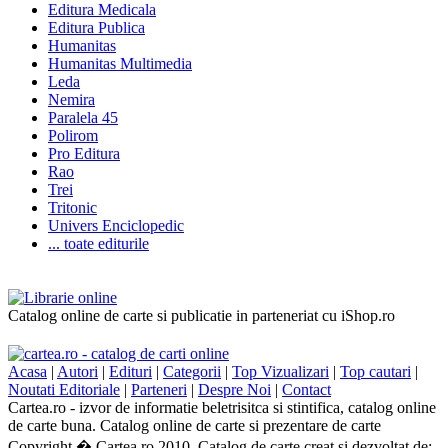
Editura Medicala
Editura Publica
Humanitas
Humanitas Multimedia
Leda
Nemira
Paralela 45
Polirom
Pro Editura
Rao
Trei
Tritonic
Univers Enciclopedic
... toate editurile
Catalog online de carte si publicatie in parteneriat cu iShop.ro
Acasa
|
Autori
|
Edituri
|
Categorii
|
Top Vizualizari
|
Top cautari
|
Noutati Editoriale
|
Parteneri
|
Despre Noi
|
Contact
Cartea.ro - izvor de informatie beletrisitca si stintifica, catalog online
de carte buna. Catalog online de carte si prezentare de carte
Copyright � Cartea.ro 2010. Catalog de carte creat si dezvoltat de: