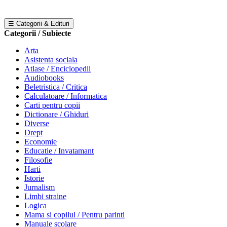
☰ Categorii & Edituri
Categorii / Subiecte
Arta
Asistenta sociala
Atlase / Enciclopedii
Audiobooks
Beletristica / Critica
Calculatoare / Informatica
Carti pentru copii
Dictionare / Ghiduri
Diverse
Drept
Economie
Educatie / Invatamant
Filosofie
Harti
Istorie
Jurnalism
Limbi straine
Logica
Mama si copilul / Pentru parinti
Manuale scolare