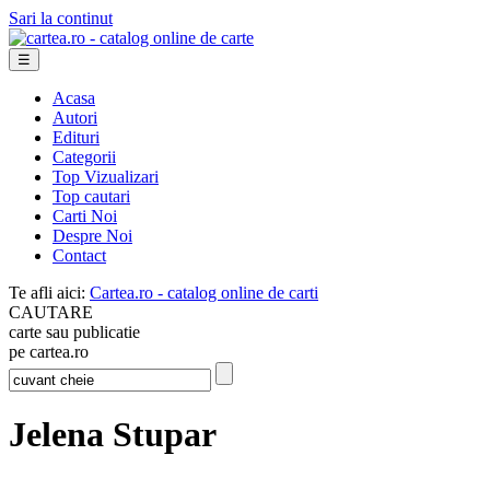
Sari la continut
☰
Acasa
Autori
Edituri
Categorii
Top Vizualizari
Top cautari
Carti Noi
Despre Noi
Contact
Te afli aici:
Cartea.ro - catalog online de carti
CAUTARE
carte sau publicatie
pe cartea.ro
Jelena Stupar