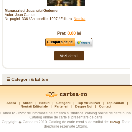
Manuscrisul Jupanului Godemer
Autor: Jean Cantos
Nr. pagini: 336 / An aparitie: 1997 / Editura:
Nemira
Pret:
0,00
lei
Vezi detalii
☰ Categorii & Edituri
Acasa
|
Autori
|
Edituri
|
Categorii
|
Top Vizualizari
|
Top cautari
|
Noutati Editoriale
|
Parteneri
|
Despre Noi
|
Contact
Cartea.ro - izvor de informatie beletrisitca si stintifica, catalog online de carte buna.
Catalog online de carte si prezentare de carte
Copyright � Cartea.ro 2010. Catalog de carte creat si dezvoltat de:
. Toate
102mg
drepturile rezervate 102mg.