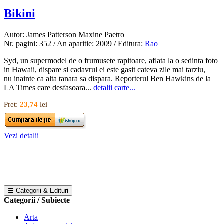
Bikini
Autor: James Patterson Maxine Paetro
Nr. pagini: 352 / An aparitie: 2009 / Editura:
Rao
Syd, un supermodel de o frumusete rapitoare, aflata la o sedinta foto
in Hawaii, dispare si cadavrul ei este gasit cateva zile mai tarziu,
nu inainte ca alta tanara sa dispara. Reporterul Ben Hawkins de la
LA Times care desfasoara...
detalii carte...
Pret:
23,74
lei
Vezi detalii
☰ Categorii & Edituri
Categorii / Subiecte
Arta