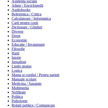
Asistenta sociala
Atlase / Enciclopedii
Audiobooks
Beletristica / Critica
Calculatoare / Informatica
Carti pentru copii
Dictionare / Ghiduri
Diverse
Drept
Economie
Educatie / Invatamant
Filosofie
Harti
Istorie
Jurnalism
Limbi straine
Logica
Mama si copilul / Pentru parinti
Manuale scolare
Medicina / Sanatate
Multimedia
Nefiltrate
Politica
Psihologie
Relatii publice / Comunicare