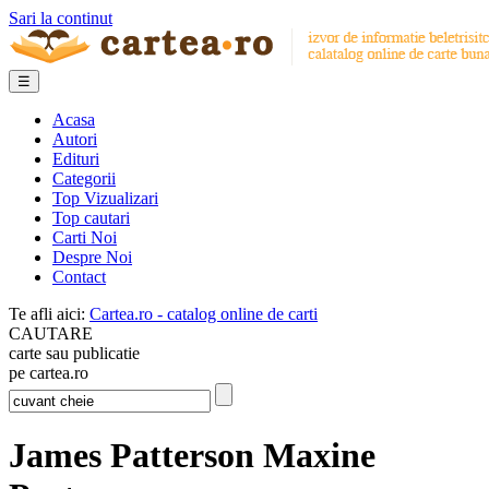
Sari la continut
☰
Acasa
Autori
Edituri
Categorii
Top Vizualizari
Top cautari
Carti Noi
Despre Noi
Contact
Te afli aici:
Cartea.ro - catalog online de carti
CAUTARE
carte sau publicatie
pe cartea.ro
James Patterson Maxine