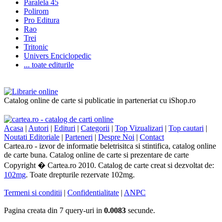
Paralela 45
Polirom
Pro Editura
Rao
Trei
Tritonic
Univers Enciclopedic
... toate editurile
Catalog online de carte si publicatie in parteneriat cu iShop.ro
Acasa
|
Autori
|
Edituri
|
Categorii
|
Top Vizualizari
|
Top cautari
|
Noutati Editoriale
|
Parteneri
|
Despre Noi
|
Contact
Cartea.ro - izvor de informatie beletrisitca si stintifica, catalog online
de carte buna. Catalog online de carte si prezentare de carte
Copyright � Cartea.ro 2010. Catalog de carte creat si dezvoltat de:
102mg
. Toate drepturile rezervate 102mg.
Termeni si conditii
|
Confidentialitate
|
ANPC
Pagina creata din 7 query-uri in
0.0083
secunde.