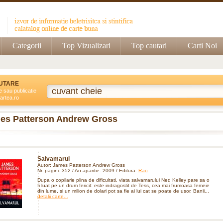
Categorii
Top Vizualizari
Top cautari
Carti Noi
UTARE
e sau publicatie
artea.ro
es Patterson Andrew Gross
Salvamarul
Autor: James Patterson Andrew Gross
Nr. pagini: 352 / An aparitie: 2009 / Editura:
Rao
Dupa o copilarie plina de dificultati, viata salvamarului Ned Kelley pare sa o
fi luat pe un drum fericit: este indragostit de Tess, cea mai frumoasa femeie
din lume, si un milion de dolari pot sa fie ai lui cat se poate de usor. Banii...
detalii carte...