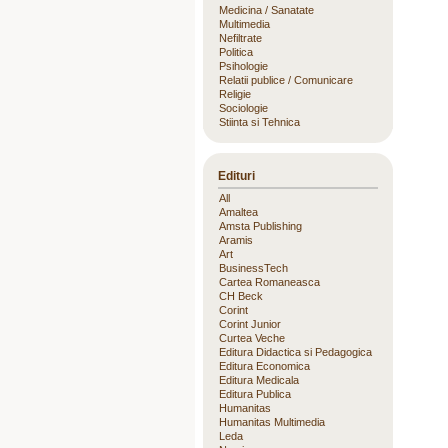
Medicina / Sanatate
Multimedia
Nefiltrate
Politica
Psihologie
Relatii publice / Comunicare
Religie
Sociologie
Stiinta si Tehnica
Edituri
All
Amaltea
Amsta Publishing
Aramis
Art
BusinessTech
Cartea Romaneasca
CH Beck
Corint
Corint Junior
Curtea Veche
Editura Didactica si Pedagogica
Editura Economica
Editura Medicala
Editura Publica
Humanitas
Humanitas Multimedia
Leda