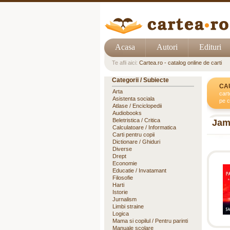
Acasa
Autori
Edituri
Te afli aici:
Cartea.ro - catalog online de carti
Categorii / Subiecte
CA
Arta
cart
Asistenta sociala
pe c
Atlase / Enciclopedii
Audiobooks
Beletristica / Critica
Jam
Calculatoare / Informatica
Carti pentru copii
Dictionare / Ghiduri
Diverse
Drept
Economie
Educatie / Invatamant
Filosofie
Harti
Istorie
Jurnalism
Limbi straine
Logica
Mama si copilul / Pentru parinti
Manuale scolare