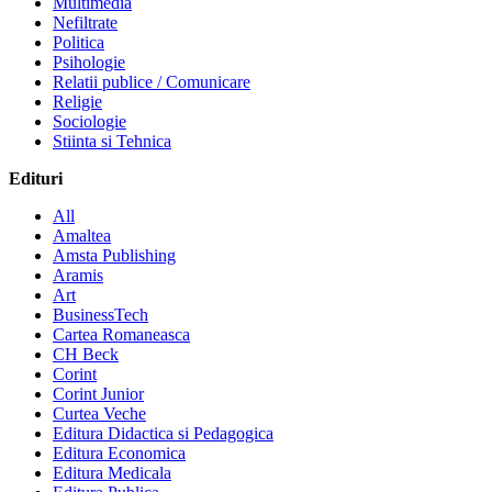
Multimedia
Nefiltrate
Politica
Psihologie
Relatii publice / Comunicare
Religie
Sociologie
Stiinta si Tehnica
Edituri
All
Amaltea
Amsta Publishing
Aramis
Art
BusinessTech
Cartea Romaneasca
CH Beck
Corint
Corint Junior
Curtea Veche
Editura Didactica si Pedagogica
Editura Economica
Editura Medicala