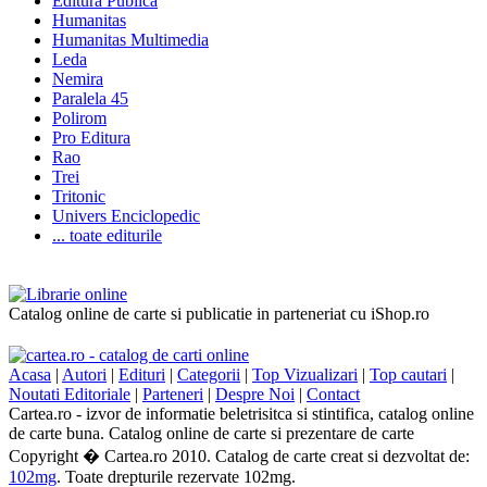
Editura Publica
Humanitas
Humanitas Multimedia
Leda
Nemira
Paralela 45
Polirom
Pro Editura
Rao
Trei
Tritonic
Univers Enciclopedic
... toate editurile
Catalog online de carte si publicatie in parteneriat cu iShop.ro
Acasa
|
Autori
|
Edituri
|
Categorii
|
Top Vizualizari
|
Top cautari
|
Noutati Editoriale
|
Parteneri
|
Despre Noi
|
Contact
Cartea.ro - izvor de informatie beletrisitca si stintifica, catalog online
de carte buna. Catalog online de carte si prezentare de carte
Copyright � Cartea.ro 2010. Catalog de carte creat si dezvoltat de:
102mg
. Toate drepturile rezervate 102mg.