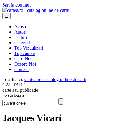
Sari la continut
☰
Acasa
Autori
Edituri
Categorii
Top Vizualizari
Top cautari
Carti Noi
Despre Noi
Contact
Te afli aici:
Cartea.ro - catalog online de carti
CAUTARE
carte sau publicatie
pe cartea.ro
Jacques Vicari