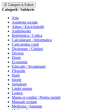
☰ Categorii & Edituri
Categorii / Subiecte
Arta
Asistenta sociala
Atlase / Enciclopedii
Audiobooks
Beletristica / Critica
Calculatoare / Informatica
Carti pentru copii
Dictionare / Ghiduri
Diverse
Drept
Economie
Educatie / Invatamant
Filosofie
Harti
Istorie
Jurnalism
Limbi straine
Logica
Mama si copilul / Pentru parinti
Manuale scolare
Medicina / Sanatate