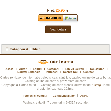
Pret:
25,95
lei
Vezi detalii
☰ Categorii & Edituri
Acasa
|
Autori
|
Edituri
|
Categorii
|
Top Vizualizari
|
Top cautari
|
Noutati Editoriale
|
Parteneri
|
Despre Noi
|
Contact
Cartea.ro - izvor de informatie beletrisitca si stintifica, catalog online de carte buna.
Catalog online de carte si prezentare de carte
Copyright � Cartea.ro 2010. Catalog de carte creat si dezvoltat de:
. Toate
102mg
drepturile rezervate 102mg.
|
|
Termeni si conditii
Confidentialitate
ANPC
Pagina creata din 7 query-uri in
0.0324
secunde.