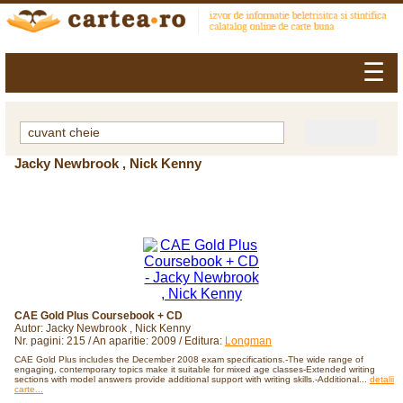
☰
Jacky Newbrook , Nick Kenny
CAE Gold Plus Coursebook + CD
Autor: Jacky Newbrook , Nick Kenny
Nr. pagini: 215 / An aparitie: 2009 / Editura:
Longman
CAE Gold Plus includes the December 2008 exam specifications.-The wide range of
engaging, contemporary topics make it suitable for mixed age classes-Extended writing
sections with model answers provide additional support with writing skills.-Additional...
detalii
carte...