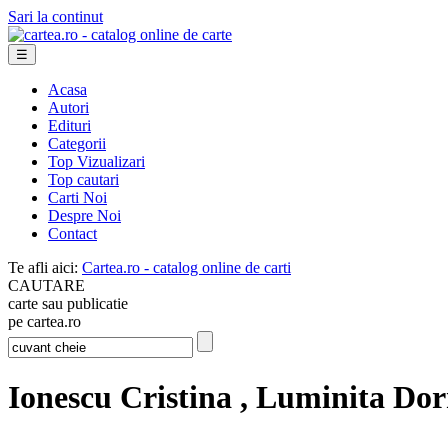
Sari la continut
☰
Acasa
Autori
Edituri
Categorii
Top Vizualizari
Top cautari
Carti Noi
Despre Noi
Contact
Te afli aici:
Cartea.ro - catalog online de carti
CAUTARE
carte sau publicatie
pe cartea.ro
Ionescu Cristina , Luminita Do