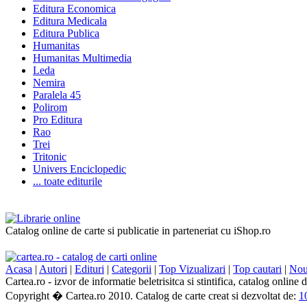
Editura Economica
Editura Medicala
Editura Publica
Humanitas
Humanitas Multimedia
Leda
Nemira
Paralela 45
Polirom
Pro Editura
Rao
Trei
Tritonic
Univers Enciclopedic
... toate editurile
Catalog online de carte si publicatie in parteneriat cu iShop.ro
Acasa
|
Autori
|
Edituri
|
Categorii
|
Top Vizualizari
|
Top cautari
|
Nout
Cartea.ro - izvor de informatie beletrisitca si stintifica, catalog online
Copyright � Cartea.ro 2010. Catalog de carte creat si dezvoltat de:
1