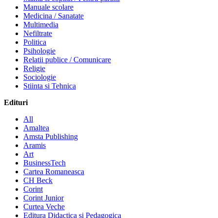
Manuale scolare
Medicina / Sanatate
Multimedia
Nefiltrate
Politica
Psihologie
Relatii publice / Comunicare
Religie
Sociologie
Stiinta si Tehnica
Edituri
All
Amaltea
Amsta Publishing
Aramis
Art
BusinessTech
Cartea Romaneasca
CH Beck
Corint
Corint Junior
Curtea Veche
Editura Didactica si Pedagogica