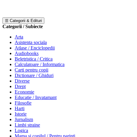
☰ Categorii & Edituri
Categorii / Subiecte
Arta
Asistenta sociala
Atlase / Enciclopedii
Audiobooks
Beletristica / Critica
Calculatoare / Informatica
Carti pentru copii
Dictionare / Ghiduri
Diverse
Drept
Economie
Educatie / Invatamant
Filosofie
Harti
Istorie
Jurnalism
Limbi straine
Logica
Mama si copilul / Pentru parinti