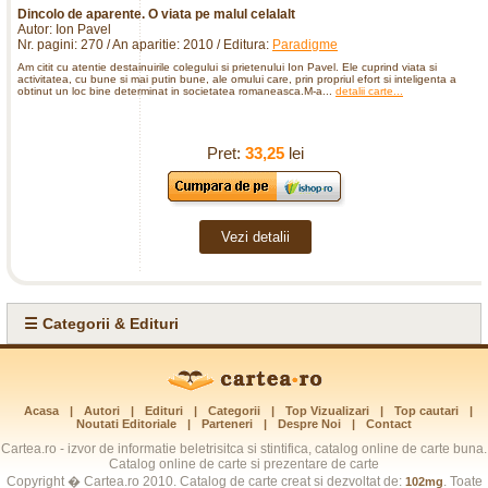
Dincolo de aparente. O viata pe malul celalalt
Autor: Ion Pavel
Nr. pagini: 270 / An aparitie: 2010 / Editura:
Paradigme
Am citit cu atentie destainuirile colegului si prietenului Ion Pavel. Ele cuprind viata si
activitatea, cu bune si mai putin bune, ale omului care, prin propriul efort si inteligenta a
obtinut un loc bine determinat in societatea romaneasca.M-a...
detalii carte...
Pret:
33,25
lei
Vezi detalii
☰ Categorii & Edituri
Acasa
|
Autori
|
Edituri
|
Categorii
|
Top Vizualizari
|
Top cautari
|
Noutati Editoriale
|
Parteneri
|
Despre Noi
|
Contact
Cartea.ro - izvor de informatie beletrisitca si stintifica, catalog online de carte buna.
Catalog online de carte si prezentare de carte
Copyright � Cartea.ro 2010. Catalog de carte creat si dezvoltat de:
. Toate
102mg