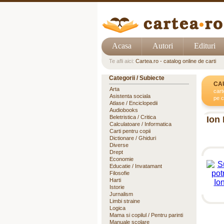
Acasa
Autori
Edituri
Te afli aici:
Cartea.ro - catalog online de carti
Categorii / Subiecte
CA
Arta
cart
Asistenta sociala
pe c
Atlase / Enciclopedii
Audiobooks
Beletristica / Critica
Ion
Calculatoare / Informatica
Carti pentru copii
Dictionare / Ghiduri
Diverse
Drept
Economie
Educatie / Invatamant
Filosofie
Harti
Istorie
Jurnalism
Limbi straine
Logica
Mama si copilul / Pentru parinti
Manuale scolare