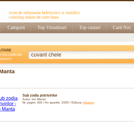
Categorii
Top Vizualizari
Top cautari
Carti Noi
UTARE
e sau publicatie
artea.ro
 Manta
Sub zodia potrivirilor
Autor: Ion Manta
Nr. pagini: 400 / An aparitie: 2005 / Editura:
Albatros