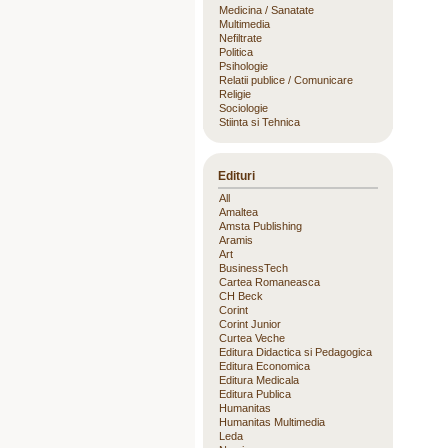
Medicina / Sanatate
Multimedia
Nefiltrate
Politica
Psihologie
Relatii publice / Comunicare
Religie
Sociologie
Stiinta si Tehnica
Edituri
All
Amaltea
Amsta Publishing
Aramis
Art
BusinessTech
Cartea Romaneasca
CH Beck
Corint
Corint Junior
Curtea Veche
Editura Didactica si Pedagogica
Editura Economica
Editura Medicala
Editura Publica
Humanitas
Humanitas Multimedia
Leda