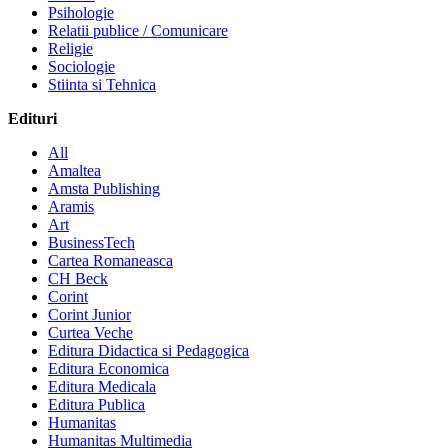
Psihologie
Relatii publice / Comunicare
Religie
Sociologie
Stiinta si Tehnica
Edituri
All
Amaltea
Amsta Publishing
Aramis
Art
BusinessTech
Cartea Romaneasca
CH Beck
Corint
Corint Junior
Curtea Veche
Editura Didactica si Pedagogica
Editura Economica
Editura Medicala
Editura Publica
Humanitas
Humanitas Multimedia