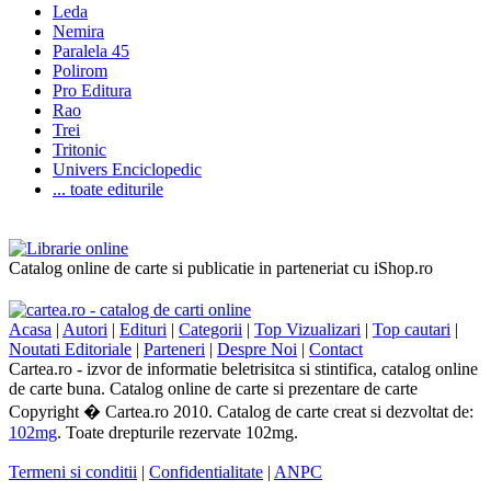
Leda
Nemira
Paralela 45
Polirom
Pro Editura
Rao
Trei
Tritonic
Univers Enciclopedic
... toate editurile
Catalog online de carte si publicatie in parteneriat cu iShop.ro
Acasa
|
Autori
|
Edituri
|
Categorii
|
Top Vizualizari
|
Top cautari
|
Noutati Editoriale
|
Parteneri
|
Despre Noi
|
Contact
Cartea.ro - izvor de informatie beletrisitca si stintifica, catalog online
de carte buna. Catalog online de carte si prezentare de carte
Copyright � Cartea.ro 2010. Catalog de carte creat si dezvoltat de:
102mg
. Toate drepturile rezervate 102mg.
Termeni si conditii
|
Confidentialitate
|
ANPC