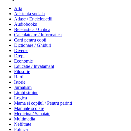
Arta
Asistenta sociala
Atlase / Enciclopedii
Audiobooks
Beletristica / Critica
Calculatoare / Informatica
Carti pentru copii
Dictionare / Ghiduri
Diverse
Drept
Economie
Educatie / Invatamant
Filosofie
Harti
Istorie
Jurnalism
Limbi straine
Logica
Mama si copilul / Pentru parinti
Manuale scolare
Medicina / Sanatate
Multimedia
Nefiltrate
Politica