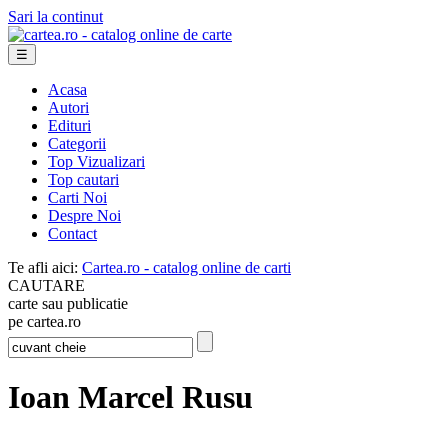
Sari la continut
☰
Acasa
Autori
Edituri
Categorii
Top Vizualizari
Top cautari
Carti Noi
Despre Noi
Contact
Te afli aici:
Cartea.ro - catalog online de carti
CAUTARE
carte sau publicatie
pe cartea.ro
Ioan Marcel Rusu