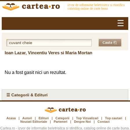
☰
Ioan Lazar, Vincentiu Veres si Maria Mortan
Nu a fost gasit nici un rezultat.
☰ Categorii & Edituri
Acasa
|
Autori
|
Edituri
|
Categorii
|
Top Vizualizari
|
Top cautari
|
Noutati Editoriale
|
Parteneri
|
Despre Noi
|
Contact
Cartea.ro - izvor de informatie beletrisitca si stintifica, catalog online de carte buna.