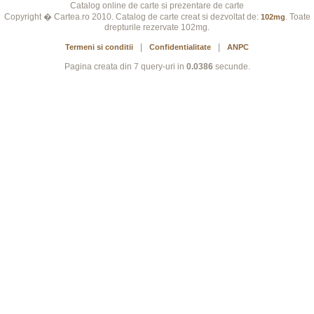
Catalog online de carte si prezentare de carte
Copyright � Cartea.ro 2010. Catalog de carte creat si dezvoltat de:
. Toate
102mg
drepturile rezervate 102mg.
|
|
Termeni si conditii
Confidentialitate
ANPC
Pagina creata din 7 query-uri in
0.0386
secunde.